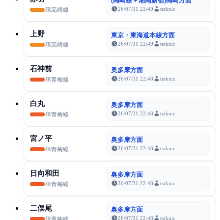
(高崎線＋湘南新宿)高崎方面
26/07/31 22:49
tsrknic
JR高崎線
上野
東京・東海道本線方面
26/07/31 22:49
tsrknic
JR高崎線
石神前
奥多摩方面
26/07/31 22:48
tsrknic
JR青梅線
白丸
奥多摩方面
26/07/31 22:48
tsrknic
JR青梅線
宮ノ平
奥多摩方面
26/07/31 22:48
tsrknic
JR青梅線
日向和田
奥多摩方面
26/07/31 22:48
tsrknic
JR青梅線
二俣尾
奥多摩方面
26/07/31 22:48
tsrknic
JR青梅線