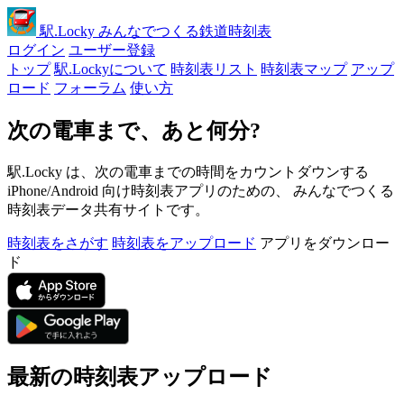
駅
.Locky
みんなでつくる鉄道時刻表
ログイン
ユーザー登録
トップ
駅.Lockyについて
時刻表リスト
時刻表マップ
アップ
ロード
フォーラム
使い方
次の電車まで、あと何分?
駅.Locky は、次の電車までの時間をカウントダウンする
iPhone/Android 向け時刻表アプリのための、 みんなでつくる
時刻表データ共有サイトです。
時刻表をさがす
時刻表をアップロード
アプリをダウンロー
ド
最新の時刻表アップロード