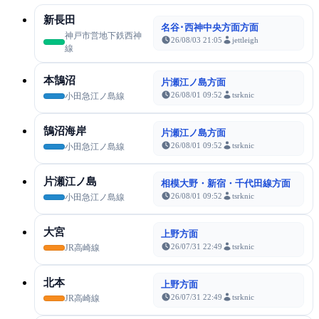
新長田
名谷･西神中央方面方面
神戸市営地下鉄西神
26/08/03 21:05
jettleigh
線
本鵠沼
片瀬江ノ島方面
26/08/01 09:52
tsrknic
小田急江ノ島線
鵠沼海岸
片瀬江ノ島方面
26/08/01 09:52
tsrknic
小田急江ノ島線
片瀬江ノ島
相模大野・新宿・千代田線方面
26/08/01 09:52
tsrknic
小田急江ノ島線
大宮
上野方面
26/07/31 22:49
tsrknic
JR高崎線
北本
上野方面
26/07/31 22:49
tsrknic
JR高崎線