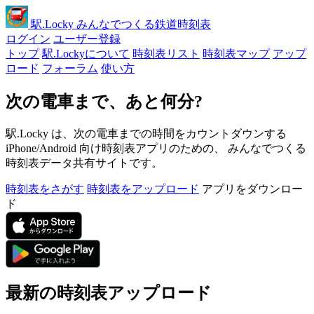
駅
.Locky
みんなでつくる鉄道時刻表
ログイン
ユーザー登録
トップ
駅.Lockyについて
時刻表リスト
時刻表マップ
アップ
ロード
フォーラム
使い方
次の電車まで、あと何分?
駅.Locky は、次の電車までの時間をカウントダウンする
iPhone/Android 向け時刻表アプリのための、 みんなでつくる
時刻表データ共有サイトです。
時刻表をさがす
時刻表をアップロード
アプリをダウンロー
ド
最新の時刻表アップロード