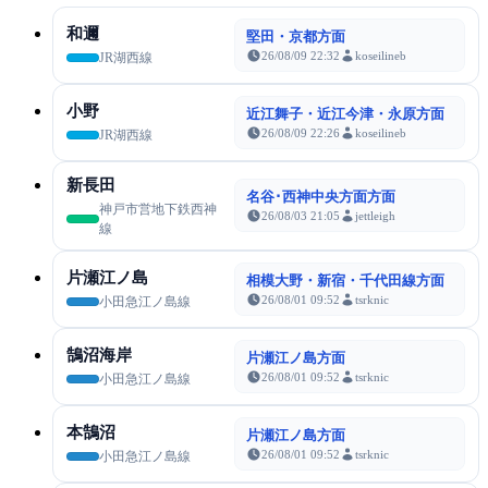
和邇
堅田・京都方面
26/08/09 22:32
koseilineb
JR湖西線
小野
近江舞子・近江今津・永原方面
26/08/09 22:26
koseilineb
JR湖西線
新長田
名谷･西神中央方面方面
神戸市営地下鉄西神
26/08/03 21:05
jettleigh
線
片瀬江ノ島
相模大野・新宿・千代田線方面
26/08/01 09:52
tsrknic
小田急江ノ島線
鵠沼海岸
片瀬江ノ島方面
26/08/01 09:52
tsrknic
小田急江ノ島線
本鵠沼
片瀬江ノ島方面
26/08/01 09:52
tsrknic
小田急江ノ島線