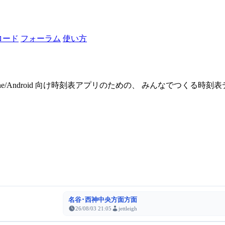
ロード
フォーラム
使い方
one/Android 向け時刻表アプリのための、 みんなでつくる時
名谷･西神中央方面方面
26/08/03 21:05
jettleigh