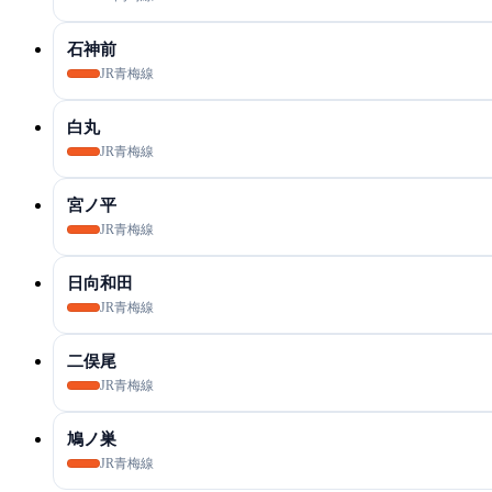
石神前
JR青梅線
白丸
JR青梅線
宮ノ平
JR青梅線
日向和田
JR青梅線
二俣尾
JR青梅線
鳩ノ巣
JR青梅線