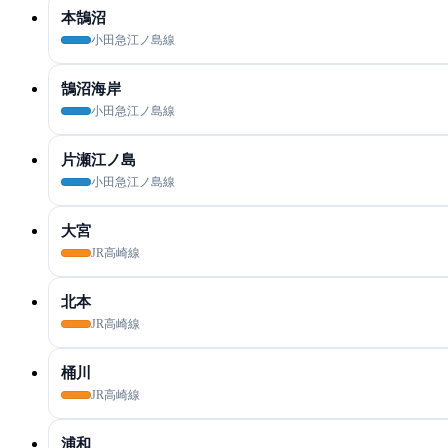
本鵠沼
小田急江ノ島線
鵠沼海岸
小田急江ノ島線
片瀬江ノ島
小田急江ノ島線
大宮
JR高崎線
北本
JR高崎線
桶川
JR高崎線
浦和