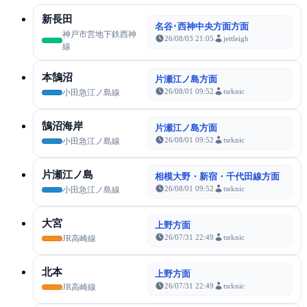
新長田
名谷･西神中央方面方面
神戸市営地下鉄西神
26/08/03 21:05
jettleigh
線
本鵠沼
片瀬江ノ島方面
26/08/01 09:52
tsrknic
小田急江ノ島線
鵠沼海岸
片瀬江ノ島方面
26/08/01 09:52
tsrknic
小田急江ノ島線
片瀬江ノ島
相模大野・新宿・千代田線方面
26/08/01 09:52
tsrknic
小田急江ノ島線
大宮
上野方面
26/07/31 22:49
tsrknic
JR高崎線
北本
上野方面
26/07/31 22:49
tsrknic
JR高崎線