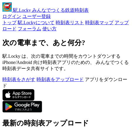
駅
.Locky
みんなでつくる鉄道時刻表
ログイン
ユーザー登録
トップ
駅.Lockyについて
時刻表リスト
時刻表マップ
アップ
ロード
フォーラム
使い方
次の電車まで、あと何分?
駅.Locky は、次の電車までの時間をカウントダウンする
iPhone/Android 向け時刻表アプリのための、 みんなでつくる
時刻表データ共有サイトです。
時刻表をさがす
時刻表をアップロード
アプリをダウンロー
ド
最新の時刻表アップロード