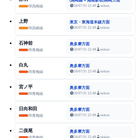
(高崎線＋湘南新宿)高崎方面
26/07/31 22:49
tsrknic
JR高崎線
上野
東京・東海道本線方面
26/07/31 22:49
tsrknic
JR高崎線
石神前
奥多摩方面
26/07/31 22:48
tsrknic
JR青梅線
白丸
奥多摩方面
26/07/31 22:48
tsrknic
JR青梅線
宮ノ平
奥多摩方面
26/07/31 22:48
tsrknic
JR青梅線
日向和田
奥多摩方面
26/07/31 22:48
tsrknic
JR青梅線
二俣尾
奥多摩方面
26/07/31 22:48
tsrknic
JR青梅線