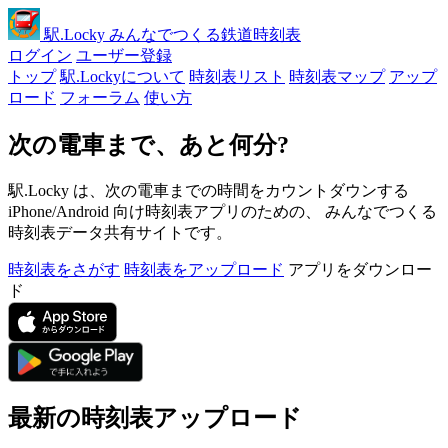
駅
.Locky
みんなでつくる鉄道時刻表
ログイン
ユーザー登録
トップ
駅.Lockyについて
時刻表リスト
時刻表マップ
アップ
ロード
フォーラム
使い方
次の電車まで、あと何分?
駅.Locky は、次の電車までの時間をカウントダウンする
iPhone/Android 向け時刻表アプリのための、 みんなでつくる
時刻表データ共有サイトです。
時刻表をさがす
時刻表をアップロード
アプリをダウンロー
ド
最新の時刻表アップロード