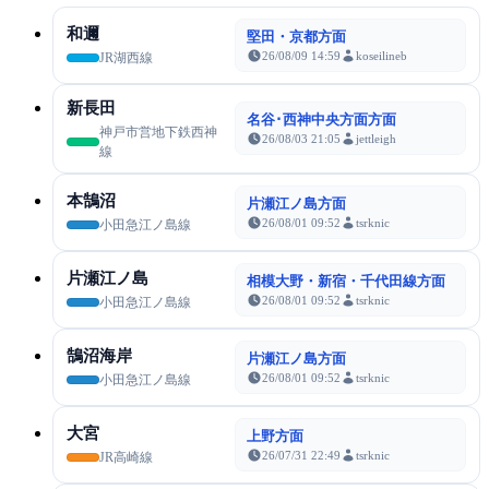
和邇
堅田・京都方面
26/08/09 14:59
koseilineb
JR湖西線
新長田
名谷･西神中央方面方面
神戸市営地下鉄西神
26/08/03 21:05
jettleigh
線
本鵠沼
片瀬江ノ島方面
26/08/01 09:52
tsrknic
小田急江ノ島線
片瀬江ノ島
相模大野・新宿・千代田線方面
26/08/01 09:52
tsrknic
小田急江ノ島線
鵠沼海岸
片瀬江ノ島方面
26/08/01 09:52
tsrknic
小田急江ノ島線
大宮
上野方面
26/07/31 22:49
tsrknic
JR高崎線