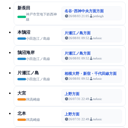
新長田
名谷･西神中央方面方面
神戸市営地下鉄西神
26/08/03 21:05
jettleigh
線
本鵠沼
片瀬江ノ島方面
26/08/01 09:52
tsrknic
小田急江ノ島線
鵠沼海岸
片瀬江ノ島方面
26/08/01 09:52
tsrknic
小田急江ノ島線
片瀬江ノ島
相模大野・新宿・千代田線方面
26/08/01 09:52
tsrknic
小田急江ノ島線
大宮
上野方面
26/07/31 22:49
tsrknic
JR高崎線
北本
上野方面
26/07/31 22:49
tsrknic
JR高崎線