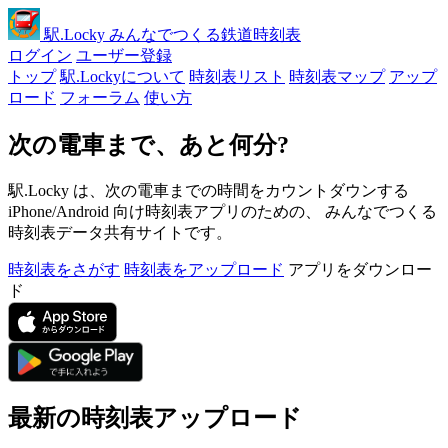
駅
.Locky
みんなでつくる鉄道時刻表
ログイン
ユーザー登録
トップ
駅.Lockyについて
時刻表リスト
時刻表マップ
アップ
ロード
フォーラム
使い方
次の電車まで、あと何分?
駅.Locky は、次の電車までの時間をカウントダウンする
iPhone/Android 向け時刻表アプリのための、 みんなでつくる
時刻表データ共有サイトです。
時刻表をさがす
時刻表をアップロード
アプリをダウンロー
ド
最新の時刻表アップロード