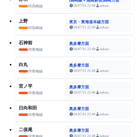
(高崎線＋湘南新宿)高崎方面
26/07/31 22:49
tsrknic
JR高崎線
上野
東京・東海道本線方面
26/07/31 22:49
tsrknic
JR高崎線
石神前
奥多摩方面
26/07/31 22:48
tsrknic
JR青梅線
白丸
奥多摩方面
26/07/31 22:48
tsrknic
JR青梅線
宮ノ平
奥多摩方面
26/07/31 22:48
tsrknic
JR青梅線
日向和田
奥多摩方面
26/07/31 22:48
tsrknic
JR青梅線
二俣尾
奥多摩方面
26/07/31 22:48
tsrknic
JR青梅線