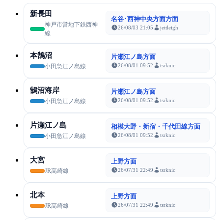
新長田
名谷･西神中央方面方面
神戸市営地下鉄西神
26/08/03 21:05
jettleigh
線
本鵠沼
片瀬江ノ島方面
26/08/01 09:52
tsrknic
小田急江ノ島線
鵠沼海岸
片瀬江ノ島方面
26/08/01 09:52
tsrknic
小田急江ノ島線
片瀬江ノ島
相模大野・新宿・千代田線方面
26/08/01 09:52
tsrknic
小田急江ノ島線
大宮
上野方面
26/07/31 22:49
tsrknic
JR高崎線
北本
上野方面
26/07/31 22:49
tsrknic
JR高崎線