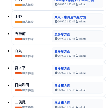
(高崎線＋湘南新宿)高崎方面
26/07/31 22:49
tsrknic
JR高崎線
上野
東京・東海道本線方面
26/07/31 22:49
tsrknic
JR高崎線
石神前
奥多摩方面
26/07/31 22:48
tsrknic
JR青梅線
白丸
奥多摩方面
26/07/31 22:48
tsrknic
JR青梅線
宮ノ平
奥多摩方面
26/07/31 22:48
tsrknic
JR青梅線
日向和田
奥多摩方面
26/07/31 22:48
tsrknic
JR青梅線
二俣尾
奥多摩方面
26/07/31 22:48
tsrknic
JR青梅線