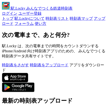
駅
.Locky
みんなでつくる鉄道時刻表
ログイン
ユーザー登録
トップ
駅.Lockyについて
時刻表リスト
時刻表マップ
アップ
ロード
フォーラム
使い方
次の電車まで、あと何分?
駅.Locky は、次の電車までの時間をカウントダウンする
iPhone/Android 向け時刻表アプリのための、 みんなでつくる
時刻表データ共有サイトです。
時刻表をさがす
時刻表をアップロード
アプリをダウンロー
ド
最新の時刻表アップロード