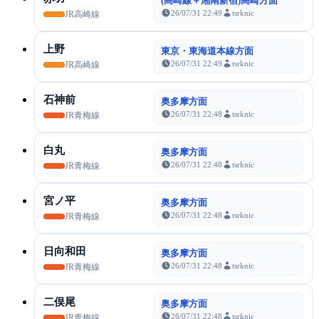
(高崎線＋湘南新宿)高崎方面
26/07/31 22:49
tsrknic
JR高崎線
上野
東京・東海道本線方面
26/07/31 22:49
tsrknic
JR高崎線
石神前
奥多摩方面
26/07/31 22:48
tsrknic
JR青梅線
白丸
奥多摩方面
26/07/31 22:48
tsrknic
JR青梅線
宮ノ平
奥多摩方面
26/07/31 22:48
tsrknic
JR青梅線
日向和田
奥多摩方面
26/07/31 22:48
tsrknic
JR青梅線
二俣尾
奥多摩方面
26/07/31 22:48
tsrknic
JR青梅線