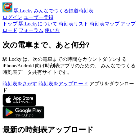
駅
.Locky
みんなでつくる鉄道時刻表
ログイン
ユーザー登録
トップ
駅.Lockyについて
時刻表リスト
時刻表マップ
アップ
ロード
フォーラム
使い方
次の電車まで、あと何分?
駅.Locky は、次の電車までの時間をカウントダウンする
iPhone/Android 向け時刻表アプリのための、 みんなでつくる
時刻表データ共有サイトです。
時刻表をさがす
時刻表をアップロード
アプリをダウンロー
ド
最新の時刻表アップロード