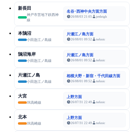
新長田
名谷･西神中央方面方面
神戸市営地下鉄西神
26/08/03 21:05
jettleigh
線
本鵠沼
片瀬江ノ島方面
26/08/01 09:52
tsrknic
小田急江ノ島線
鵠沼海岸
片瀬江ノ島方面
26/08/01 09:52
tsrknic
小田急江ノ島線
片瀬江ノ島
相模大野・新宿・千代田線方面
26/08/01 09:52
tsrknic
小田急江ノ島線
大宮
上野方面
26/07/31 22:49
tsrknic
JR高崎線
北本
上野方面
26/07/31 22:49
tsrknic
JR高崎線