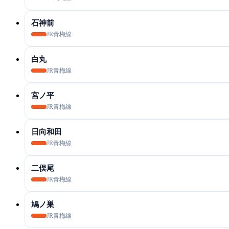
石神前
JR青梅線
白丸
JR青梅線
宮ノ平
JR青梅線
日向和田
JR青梅線
二俣尾
JR青梅線
鳩ノ巣
JR青梅線