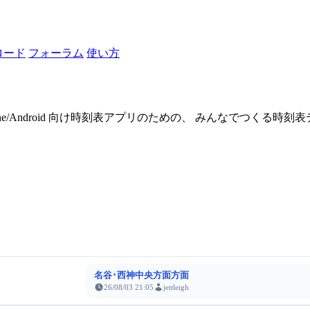
ロード
フォーラム
使い方
one/Android 向け時刻表アプリのための、 みんなでつくる時
名谷･西神中央方面方面
26/08/03 21:05
jettleigh