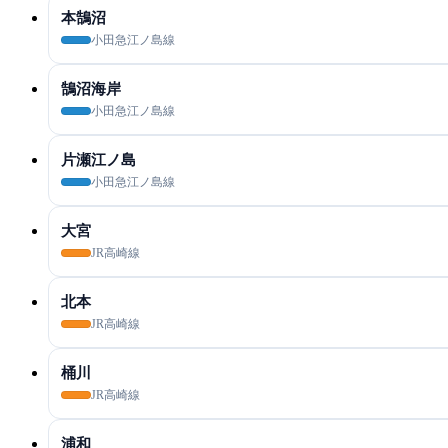
本鵠沼
小田急江ノ島線
鵠沼海岸
小田急江ノ島線
片瀬江ノ島
小田急江ノ島線
大宮
JR高崎線
北本
JR高崎線
桶川
JR高崎線
浦和