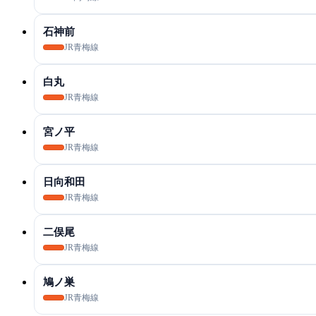
石神前
JR青梅線
白丸
JR青梅線
宮ノ平
JR青梅線
日向和田
JR青梅線
二俣尾
JR青梅線
鳩ノ巣
JR青梅線