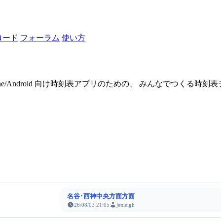
ロード
フォーラム
使い方
one/Android 向け時刻表アプリのための、 みんなでつくる時
名谷･西神中央方面方面
26/08/03 21:05
jettleigh