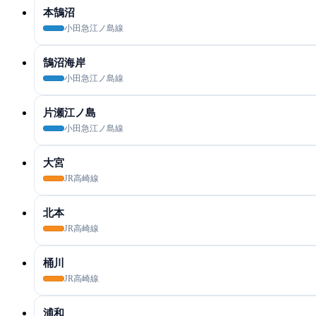
本鵠沼
小田急江ノ島線
鵠沼海岸
小田急江ノ島線
片瀬江ノ島
小田急江ノ島線
大宮
JR高崎線
北本
JR高崎線
桶川
JR高崎線
浦和