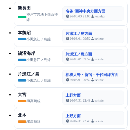
新長田
名谷･西神中央方面方面
神戸市営地下鉄西神
26/08/03 21:05
jettleigh
線
本鵠沼
片瀬江ノ島方面
26/08/01 09:52
tsrknic
小田急江ノ島線
鵠沼海岸
片瀬江ノ島方面
26/08/01 09:52
tsrknic
小田急江ノ島線
片瀬江ノ島
相模大野・新宿・千代田線方面
26/08/01 09:52
tsrknic
小田急江ノ島線
大宮
上野方面
26/07/31 22:49
tsrknic
JR高崎線
北本
上野方面
26/07/31 22:49
tsrknic
JR高崎線