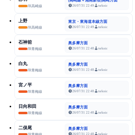
(高崎線＋湘南新宿)高崎方面
26/07/31 22:49
tsrknic
JR高崎線
上野
東京・東海道本線方面
26/07/31 22:49
tsrknic
JR高崎線
石神前
奥多摩方面
26/07/31 22:48
tsrknic
JR青梅線
白丸
奥多摩方面
26/07/31 22:48
tsrknic
JR青梅線
宮ノ平
奥多摩方面
26/07/31 22:48
tsrknic
JR青梅線
日向和田
奥多摩方面
26/07/31 22:48
tsrknic
JR青梅線
二俣尾
奥多摩方面
26/07/31 22:48
tsrknic
JR青梅線