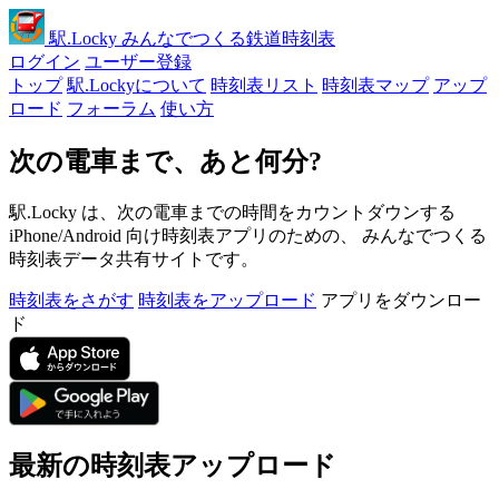
駅
.Locky
みんなでつくる鉄道時刻表
ログイン
ユーザー登録
トップ
駅.Lockyについて
時刻表リスト
時刻表マップ
アップ
ロード
フォーラム
使い方
次の電車まで、あと何分?
駅.Locky は、次の電車までの時間をカウントダウンする
iPhone/Android 向け時刻表アプリのための、 みんなでつくる
時刻表データ共有サイトです。
時刻表をさがす
時刻表をアップロード
アプリをダウンロー
ド
最新の時刻表アップロード