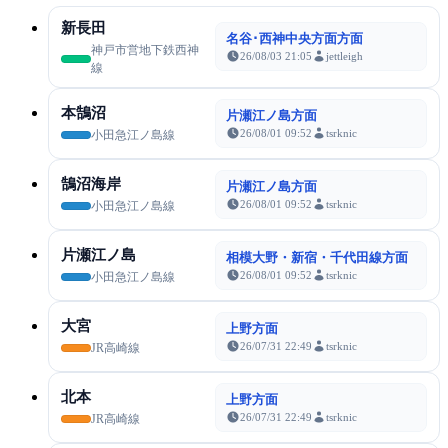
新長田
名谷･西神中央方面方面
神戸市営地下鉄西神
26/08/03 21:05
jettleigh
線
本鵠沼
片瀬江ノ島方面
26/08/01 09:52
tsrknic
小田急江ノ島線
鵠沼海岸
片瀬江ノ島方面
26/08/01 09:52
tsrknic
小田急江ノ島線
片瀬江ノ島
相模大野・新宿・千代田線方面
26/08/01 09:52
tsrknic
小田急江ノ島線
大宮
上野方面
26/07/31 22:49
tsrknic
JR高崎線
北本
上野方面
26/07/31 22:49
tsrknic
JR高崎線