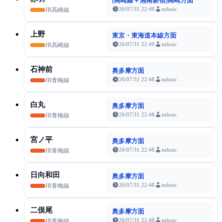
(高崎線＋湘南新宿)高崎方面
26/07/31 22:49
tsrknic
JR高崎線
上野
東京・東海道本線方面
26/07/31 22:49
tsrknic
JR高崎線
石神前
奥多摩方面
26/07/31 22:48
tsrknic
JR青梅線
白丸
奥多摩方面
26/07/31 22:48
tsrknic
JR青梅線
宮ノ平
奥多摩方面
26/07/31 22:48
tsrknic
JR青梅線
日向和田
奥多摩方面
26/07/31 22:48
tsrknic
JR青梅線
二俣尾
奥多摩方面
26/07/31 22:48
tsrknic
JR青梅線