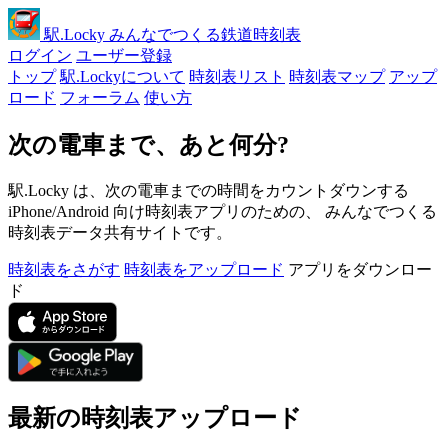
駅
.Locky
みんなでつくる鉄道時刻表
ログイン
ユーザー登録
トップ
駅.Lockyについて
時刻表リスト
時刻表マップ
アップ
ロード
フォーラム
使い方
次の電車まで、あと何分?
駅.Locky は、次の電車までの時間をカウントダウンする
iPhone/Android 向け時刻表アプリのための、 みんなでつくる
時刻表データ共有サイトです。
時刻表をさがす
時刻表をアップロード
アプリをダウンロー
ド
最新の時刻表アップロード