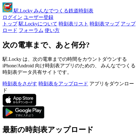
駅
.Locky
みんなでつくる鉄道時刻表
ログイン
ユーザー登録
トップ
駅.Lockyについて
時刻表リスト
時刻表マップ
アップ
ロード
フォーラム
使い方
次の電車まで、あと何分?
駅.Locky は、次の電車までの時間をカウントダウンする
iPhone/Android 向け時刻表アプリのための、 みんなでつくる
時刻表データ共有サイトです。
時刻表をさがす
時刻表をアップロード
アプリをダウンロー
ド
最新の時刻表アップロード