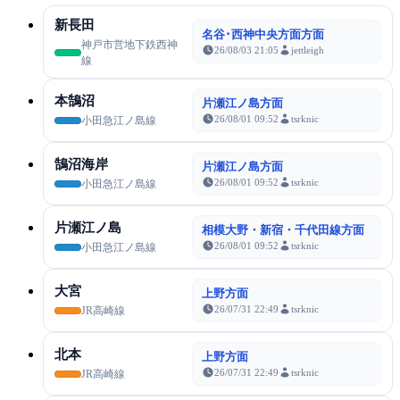
新長田
名谷･西神中央方面方面
神戸市営地下鉄西神
26/08/03 21:05
jettleigh
線
本鵠沼
片瀬江ノ島方面
26/08/01 09:52
tsrknic
小田急江ノ島線
鵠沼海岸
片瀬江ノ島方面
26/08/01 09:52
tsrknic
小田急江ノ島線
片瀬江ノ島
相模大野・新宿・千代田線方面
26/08/01 09:52
tsrknic
小田急江ノ島線
大宮
上野方面
26/07/31 22:49
tsrknic
JR高崎線
北本
上野方面
26/07/31 22:49
tsrknic
JR高崎線