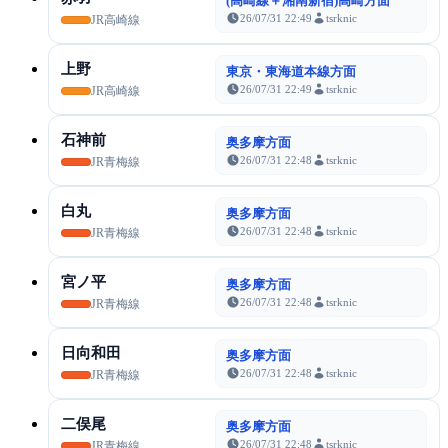
(高崎線＋湘南新宿)高崎方面
26/07/31 22:49
tsrknic
JR高崎線
上野
東京・東海道本線方面
26/07/31 22:49
tsrknic
JR高崎線
石神前
奥多摩方面
26/07/31 22:48
tsrknic
JR青梅線
白丸
奥多摩方面
26/07/31 22:48
tsrknic
JR青梅線
宮ノ平
奥多摩方面
26/07/31 22:48
tsrknic
JR青梅線
日向和田
奥多摩方面
26/07/31 22:48
tsrknic
JR青梅線
二俣尾
奥多摩方面
26/07/31 22:48
tsrknic
JR青梅線