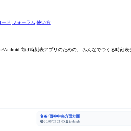
ロード
フォーラム
使い方
one/Android 向け時刻表アプリのための、 みんなでつくる時
名谷･西神中央方面方面
26/08/03 21:05
jettleigh