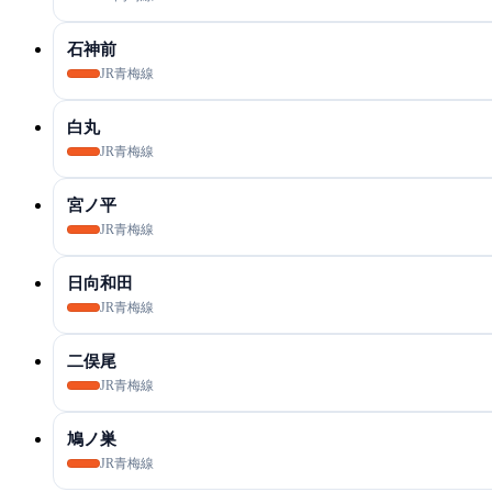
石神前
JR青梅線
白丸
JR青梅線
宮ノ平
JR青梅線
日向和田
JR青梅線
二俣尾
JR青梅線
鳩ノ巣
JR青梅線