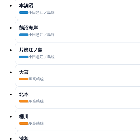
本鵠沼
小田急江ノ島線
鵠沼海岸
小田急江ノ島線
片瀬江ノ島
小田急江ノ島線
大宮
JR高崎線
北本
JR高崎線
桶川
JR高崎線
浦和