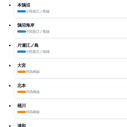
本鵠沼
小田急江ノ島線
鵠沼海岸
小田急江ノ島線
片瀬江ノ島
小田急江ノ島線
大宮
JR高崎線
北本
JR高崎線
桶川
JR高崎線
浦和