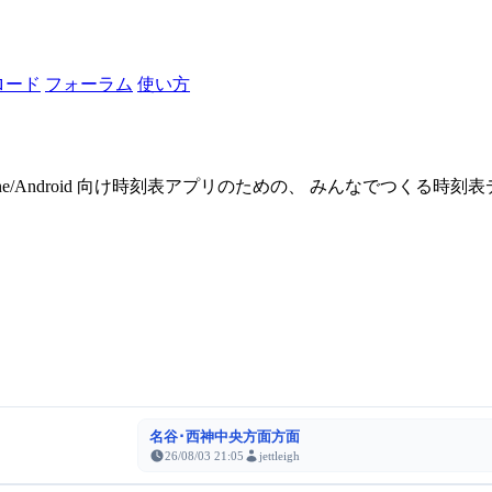
ロード
フォーラム
使い方
one/Android 向け時刻表アプリのための、 みんなでつくる時
名谷･西神中央方面方面
26/08/03 21:05
jettleigh