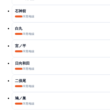
石神前
JR青梅線
白丸
JR青梅線
宮ノ平
JR青梅線
日向和田
JR青梅線
二俣尾
JR青梅線
鳩ノ巣
JR青梅線