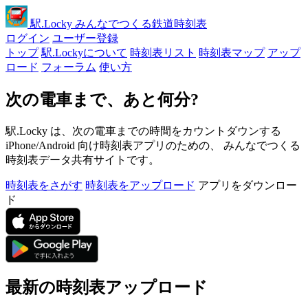
駅
.Locky
みんなでつくる鉄道時刻表
ログイン
ユーザー登録
トップ
駅.Lockyについて
時刻表リスト
時刻表マップ
アップ
ロード
フォーラム
使い方
次の電車まで、あと何分?
駅.Locky は、次の電車までの時間をカウントダウンする
iPhone/Android 向け時刻表アプリのための、 みんなでつくる
時刻表データ共有サイトです。
時刻表をさがす
時刻表をアップロード
アプリをダウンロー
ド
最新の時刻表アップロード