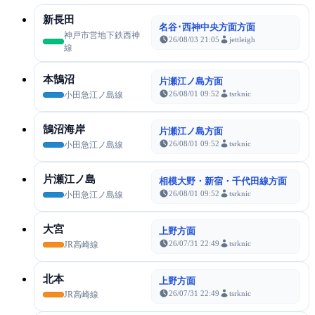
新長田
名谷･西神中央方面方面
神戸市営地下鉄西神
26/08/03 21:05
jettleigh
線
本鵠沼
片瀬江ノ島方面
26/08/01 09:52
tsrknic
小田急江ノ島線
鵠沼海岸
片瀬江ノ島方面
26/08/01 09:52
tsrknic
小田急江ノ島線
片瀬江ノ島
相模大野・新宿・千代田線方面
26/08/01 09:52
tsrknic
小田急江ノ島線
大宮
上野方面
26/07/31 22:49
tsrknic
JR高崎線
北本
上野方面
26/07/31 22:49
tsrknic
JR高崎線