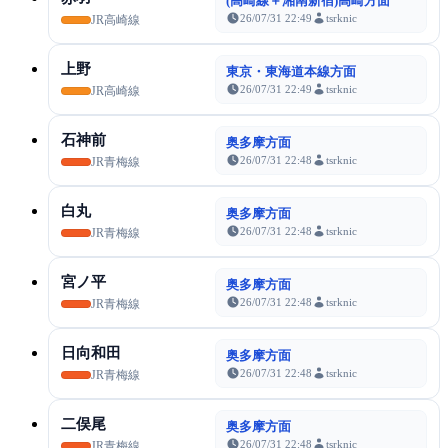
(高崎線＋湘南新宿)高崎方面
26/07/31 22:49
tsrknic
JR高崎線
上野
東京・東海道本線方面
26/07/31 22:49
tsrknic
JR高崎線
石神前
奥多摩方面
26/07/31 22:48
tsrknic
JR青梅線
白丸
奥多摩方面
26/07/31 22:48
tsrknic
JR青梅線
宮ノ平
奥多摩方面
26/07/31 22:48
tsrknic
JR青梅線
日向和田
奥多摩方面
26/07/31 22:48
tsrknic
JR青梅線
二俣尾
奥多摩方面
26/07/31 22:48
tsrknic
JR青梅線