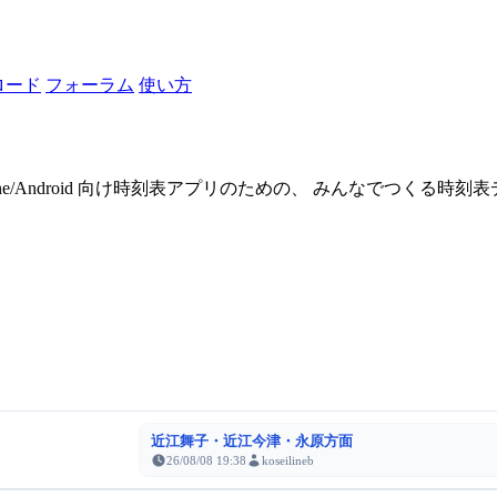
ロード
フォーラム
使い方
one/Android 向け時刻表アプリのための、 みんなでつくる時
近江舞子・近江今津・永原方面
26/08/08 19:38
koseilineb