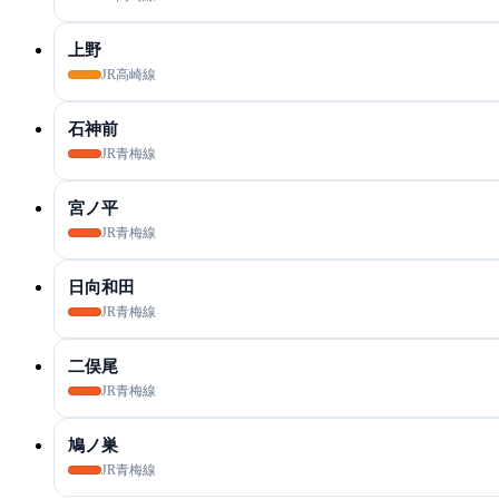
上野
JR高崎線
石神前
JR青梅線
宮ノ平
JR青梅線
日向和田
JR青梅線
二俣尾
JR青梅線
鳩ノ巣
JR青梅線