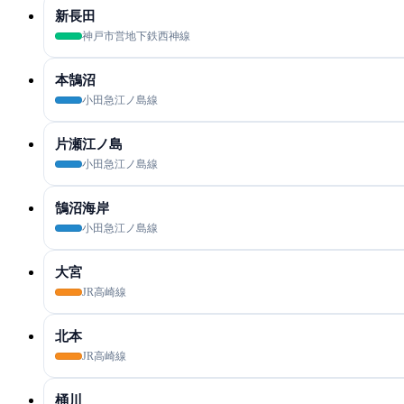
新長田
神戸市営地下鉄西神線
本鵠沼
小田急江ノ島線
片瀬江ノ島
小田急江ノ島線
鵠沼海岸
小田急江ノ島線
大宮
JR高崎線
北本
JR高崎線
桶川