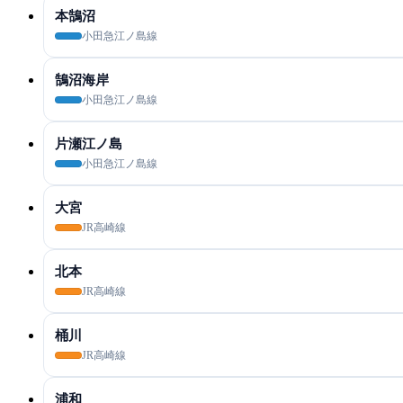
本鵠沼
小田急江ノ島線
鵠沼海岸
小田急江ノ島線
片瀬江ノ島
小田急江ノ島線
大宮
JR高崎線
北本
JR高崎線
桶川
JR高崎線
浦和