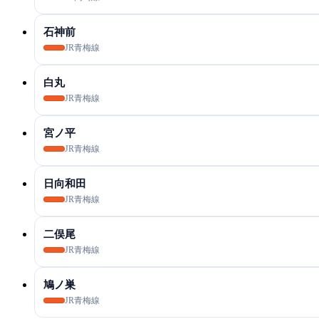
石神前
JR青梅線
白丸
JR青梅線
宮ノ平
JR青梅線
日向和田
JR青梅線
二俣尾
JR青梅線
鳩ノ巣
JR青梅線