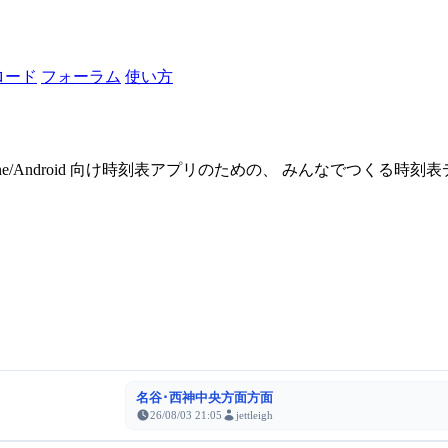
ロード
フォーラム
使い方
one/Android 向け時刻表アプリのための、 みんなでつくる時
名谷･西神中央方面方面
26/08/03 21:05
jettleigh