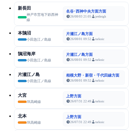
新長田
名谷･西神中央方面方面
神戸市営地下鉄西神
26/08/03 21:05
jettleigh
線
本鵠沼
片瀬江ノ島方面
26/08/01 09:52
tsrknic
小田急江ノ島線
鵠沼海岸
片瀬江ノ島方面
26/08/01 09:52
tsrknic
小田急江ノ島線
片瀬江ノ島
相模大野・新宿・千代田線方面
26/08/01 09:52
tsrknic
小田急江ノ島線
大宮
上野方面
26/07/31 22:49
tsrknic
JR高崎線
北本
上野方面
26/07/31 22:49
tsrknic
JR高崎線