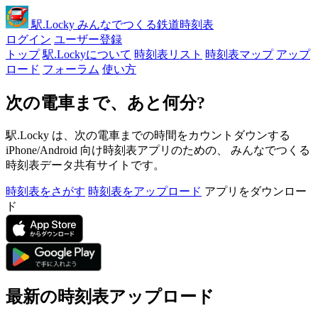
駅
.Locky
みんなでつくる鉄道時刻表
ログイン
ユーザー登録
トップ
駅.Lockyについて
時刻表リスト
時刻表マップ
アップ
ロード
フォーラム
使い方
次の電車まで、あと何分?
駅.Locky は、次の電車までの時間をカウントダウンする
iPhone/Android 向け時刻表アプリのための、 みんなでつくる
時刻表データ共有サイトです。
時刻表をさがす
時刻表をアップロード
アプリをダウンロー
ド
最新の時刻表アップロード