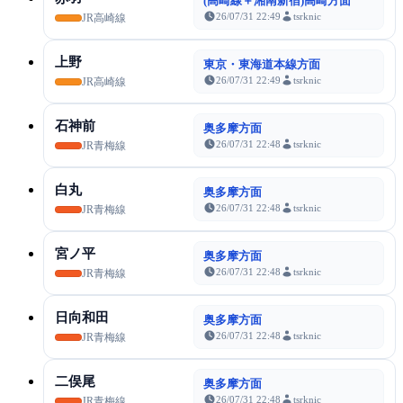
(高崎線＋湘南新宿)高崎方面
26/07/31 22:49
tsrknic
JR高崎線
上野
東京・東海道本線方面
26/07/31 22:49
tsrknic
JR高崎線
石神前
奥多摩方面
26/07/31 22:48
tsrknic
JR青梅線
白丸
奥多摩方面
26/07/31 22:48
tsrknic
JR青梅線
宮ノ平
奥多摩方面
26/07/31 22:48
tsrknic
JR青梅線
日向和田
奥多摩方面
26/07/31 22:48
tsrknic
JR青梅線
二俣尾
奥多摩方面
26/07/31 22:48
tsrknic
JR青梅線