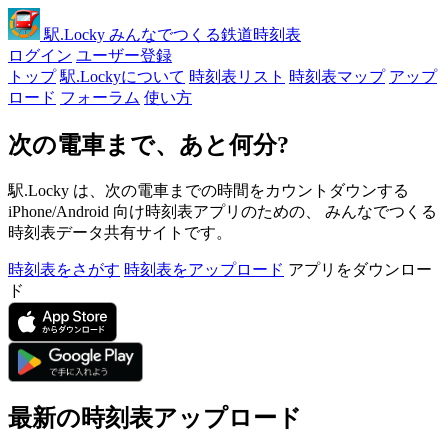
駅
.Locky
みんなでつくる鉄道時刻表
ログイン
ユーザー登録
トップ
駅.Lockyについて
時刻表リスト
時刻表マップ
アップ
ロード
フォーラム
使い方
次の電車まで、あと何分?
駅.Locky は、次の電車までの時間をカウントダウンする
iPhone/Android 向け時刻表アプリのための、 みんなでつくる
時刻表データ共有サイトです。
時刻表をさがす
時刻表をアップロード
アプリをダウンロー
ド
最新の時刻表アップロード