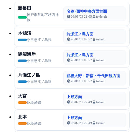
新長田
名谷･西神中央方面方面
神戸市営地下鉄西神
26/08/03 21:05
jettleigh
線
本鵠沼
片瀬江ノ島方面
26/08/01 09:52
tsrknic
小田急江ノ島線
鵠沼海岸
片瀬江ノ島方面
26/08/01 09:52
tsrknic
小田急江ノ島線
片瀬江ノ島
相模大野・新宿・千代田線方面
26/08/01 09:52
tsrknic
小田急江ノ島線
大宮
上野方面
26/07/31 22:49
tsrknic
JR高崎線
北本
上野方面
26/07/31 22:49
tsrknic
JR高崎線