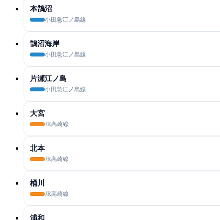
本鵠沼
小田急江ノ島線
鵠沼海岸
小田急江ノ島線
片瀬江ノ島
小田急江ノ島線
大宮
JR高崎線
北本
JR高崎線
桶川
JR高崎線
浦和