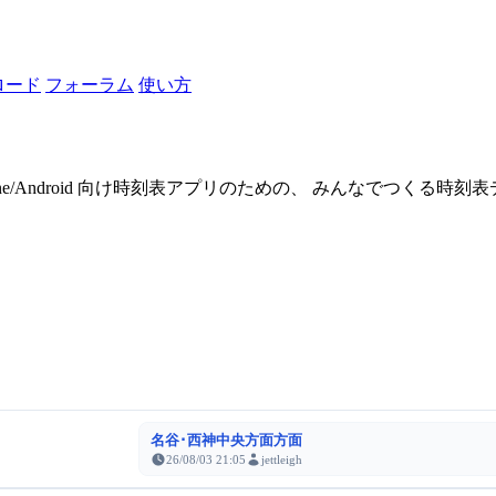
ロード
フォーラム
使い方
one/Android 向け時刻表アプリのための、 みんなでつくる時
名谷･西神中央方面方面
26/08/03 21:05
jettleigh