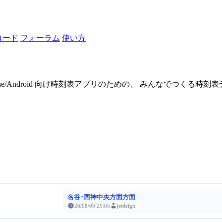
ロード
フォーラム
使い方
one/Android 向け時刻表アプリのための、 みんなでつくる時
名谷･西神中央方面方面
26/08/03 21:05
jettleigh