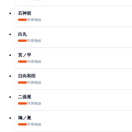
石神前
JR青梅線
白丸
JR青梅線
宮ノ平
JR青梅線
日向和田
JR青梅線
二俣尾
JR青梅線
鳩ノ巣
JR青梅線