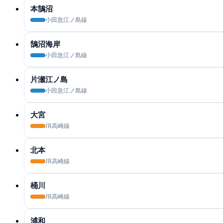
本鵠沼
小田急江ノ島線
鵠沼海岸
小田急江ノ島線
片瀬江ノ島
小田急江ノ島線
大宮
JR高崎線
北本
JR高崎線
桶川
JR高崎線
浦和