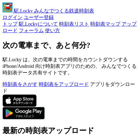
駅
.Locky
みんなでつくる鉄道時刻表
ログイン
ユーザー登録
トップ
駅.Lockyについて
時刻表リスト
時刻表マップ
アップ
ロード
フォーラム
使い方
次の電車まで、あと何分?
駅.Locky は、次の電車までの時間をカウントダウンする
iPhone/Android 向け時刻表アプリのための、 みんなでつくる
時刻表データ共有サイトです。
時刻表をさがす
時刻表をアップロード
アプリをダウンロー
ド
最新の時刻表アップロード