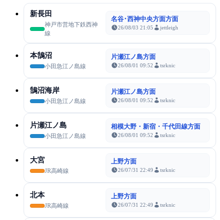
新長田
名谷･西神中央方面方面
神戸市営地下鉄西神
26/08/03 21:05
jettleigh
線
本鵠沼
片瀬江ノ島方面
26/08/01 09:52
tsrknic
小田急江ノ島線
鵠沼海岸
片瀬江ノ島方面
26/08/01 09:52
tsrknic
小田急江ノ島線
片瀬江ノ島
相模大野・新宿・千代田線方面
26/08/01 09:52
tsrknic
小田急江ノ島線
大宮
上野方面
26/07/31 22:49
tsrknic
JR高崎線
北本
上野方面
26/07/31 22:49
tsrknic
JR高崎線