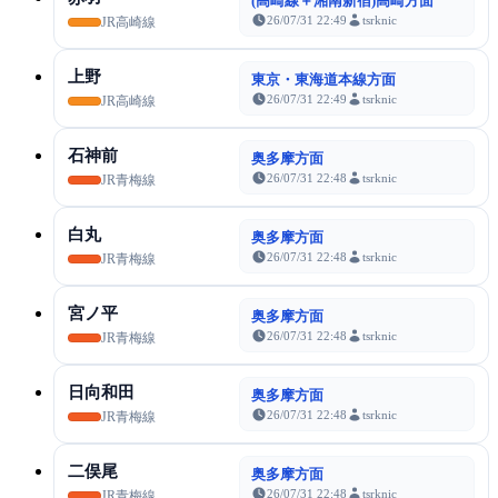
(高崎線＋湘南新宿)高崎方面
26/07/31 22:49
tsrknic
JR高崎線
上野
東京・東海道本線方面
26/07/31 22:49
tsrknic
JR高崎線
石神前
奥多摩方面
26/07/31 22:48
tsrknic
JR青梅線
白丸
奥多摩方面
26/07/31 22:48
tsrknic
JR青梅線
宮ノ平
奥多摩方面
26/07/31 22:48
tsrknic
JR青梅線
日向和田
奥多摩方面
26/07/31 22:48
tsrknic
JR青梅線
二俣尾
奥多摩方面
26/07/31 22:48
tsrknic
JR青梅線