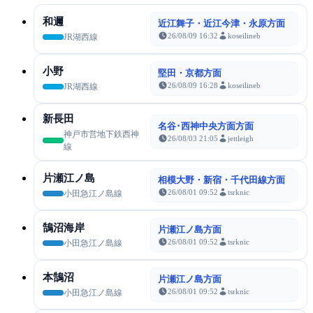
和邇
近江舞子・近江今津・永原方面
26/08/09 16:32
koseilineb
JR湖西線
小野
堅田・京都方面
26/08/09 16:28
koseilineb
JR湖西線
新長田
名谷･西神中央方面方面
神戸市営地下鉄西神
26/08/03 21:05
jettleigh
線
片瀬江ノ島
相模大野・新宿・千代田線方面
26/08/01 09:52
tsrknic
小田急江ノ島線
鵠沼海岸
片瀬江ノ島方面
26/08/01 09:52
tsrknic
小田急江ノ島線
本鵠沼
片瀬江ノ島方面
26/08/01 09:52
tsrknic
小田急江ノ島線