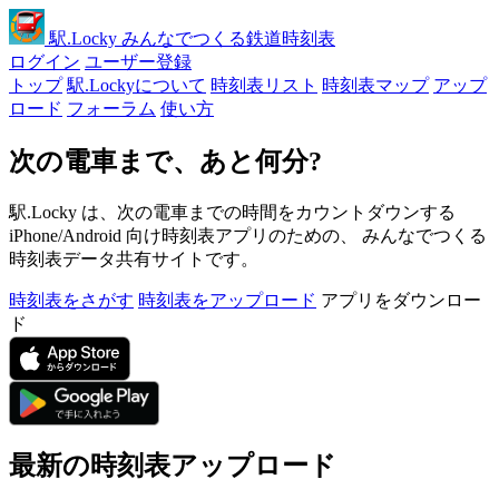
駅
.Locky
みんなでつくる鉄道時刻表
ログイン
ユーザー登録
トップ
駅.Lockyについて
時刻表リスト
時刻表マップ
アップ
ロード
フォーラム
使い方
次の電車まで、あと何分?
駅.Locky は、次の電車までの時間をカウントダウンする
iPhone/Android 向け時刻表アプリのための、 みんなでつくる
時刻表データ共有サイトです。
時刻表をさがす
時刻表をアップロード
アプリをダウンロー
ド
最新の時刻表アップロード