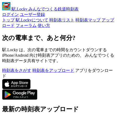
駅
.Locky
みんなでつくる鉄道時刻表
ログイン
ユーザー登録
トップ
駅.Lockyについて
時刻表リスト
時刻表マップ
アップ
ロード
フォーラム
使い方
次の電車まで、あと何分?
駅.Locky は、次の電車までの時間をカウントダウンする
iPhone/Android 向け時刻表アプリのための、 みんなでつくる
時刻表データ共有サイトです。
時刻表をさがす
時刻表をアップロード
アプリをダウンロー
ド
最新の時刻表アップロード