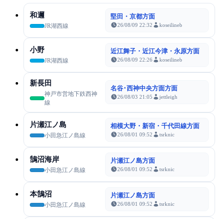
和邇
堅田・京都方面
26/08/09 22:32
koseilineb
JR湖西線
小野
近江舞子・近江今津・永原方面
26/08/09 22:26
koseilineb
JR湖西線
新長田
名谷･西神中央方面方面
神戸市営地下鉄西神
26/08/03 21:05
jettleigh
線
片瀬江ノ島
相模大野・新宿・千代田線方面
26/08/01 09:52
tsrknic
小田急江ノ島線
鵠沼海岸
片瀬江ノ島方面
26/08/01 09:52
tsrknic
小田急江ノ島線
本鵠沼
片瀬江ノ島方面
26/08/01 09:52
tsrknic
小田急江ノ島線