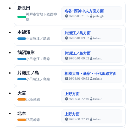
新長田
名谷･西神中央方面方面
神戸市営地下鉄西神
26/08/03 21:05
jettleigh
線
本鵠沼
片瀬江ノ島方面
26/08/01 09:52
tsrknic
小田急江ノ島線
鵠沼海岸
片瀬江ノ島方面
26/08/01 09:52
tsrknic
小田急江ノ島線
片瀬江ノ島
相模大野・新宿・千代田線方面
26/08/01 09:52
tsrknic
小田急江ノ島線
大宮
上野方面
26/07/31 22:49
tsrknic
JR高崎線
北本
上野方面
26/07/31 22:49
tsrknic
JR高崎線