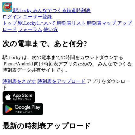
駅
.Locky
みんなでつくる鉄道時刻表
ログイン
ユーザー登録
トップ
駅.Lockyについて
時刻表リスト
時刻表マップ
アップ
ロード
フォーラム
使い方
次の電車まで、あと何分?
駅.Locky は、次の電車までの時間をカウントダウンする
iPhone/Android 向け時刻表アプリのための、 みんなでつくる
時刻表データ共有サイトです。
時刻表をさがす
時刻表をアップロード
アプリをダウンロー
ド
最新の時刻表アップロード