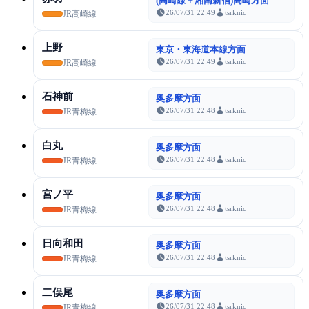
(高崎線＋湘南新宿)高崎方面
26/07/31 22:49
tsrknic
JR高崎線
上野
東京・東海道本線方面
26/07/31 22:49
tsrknic
JR高崎線
石神前
奥多摩方面
26/07/31 22:48
tsrknic
JR青梅線
白丸
奥多摩方面
26/07/31 22:48
tsrknic
JR青梅線
宮ノ平
奥多摩方面
26/07/31 22:48
tsrknic
JR青梅線
日向和田
奥多摩方面
26/07/31 22:48
tsrknic
JR青梅線
二俣尾
奥多摩方面
26/07/31 22:48
tsrknic
JR青梅線