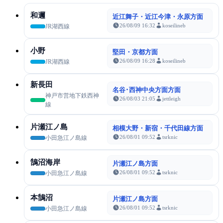
和邇
近江舞子・近江今津・永原方面
26/08/09 16:32
koseilineb
JR湖西線
小野
堅田・京都方面
26/08/09 16:28
koseilineb
JR湖西線
新長田
名谷･西神中央方面方面
神戸市営地下鉄西神
26/08/03 21:05
jettleigh
線
片瀬江ノ島
相模大野・新宿・千代田線方面
26/08/01 09:52
tsrknic
小田急江ノ島線
鵠沼海岸
片瀬江ノ島方面
26/08/01 09:52
tsrknic
小田急江ノ島線
本鵠沼
片瀬江ノ島方面
26/08/01 09:52
tsrknic
小田急江ノ島線