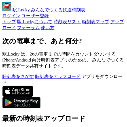
駅
.Locky
みんなでつくる鉄道時刻表
ログイン
ユーザー登録
トップ
駅.Lockyについて
時刻表リスト
時刻表マップ
アップ
ロード
フォーラム
使い方
次の電車まで、あと何分?
駅.Locky は、次の電車までの時間をカウントダウンする
iPhone/Android 向け時刻表アプリのための、 みんなでつくる
時刻表データ共有サイトです。
時刻表をさがす
時刻表をアップロード
アプリをダウンロー
ド
最新の時刻表アップロード