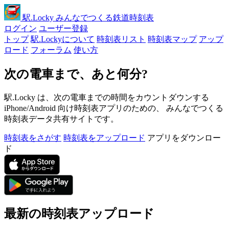
駅
.Locky
みんなでつくる鉄道時刻表
ログイン
ユーザー登録
トップ
駅.Lockyについて
時刻表リスト
時刻表マップ
アップ
ロード
フォーラム
使い方
次の電車まで、あと何分?
駅.Locky は、次の電車までの時間をカウントダウンする
iPhone/Android 向け時刻表アプリのための、 みんなでつくる
時刻表データ共有サイトです。
時刻表をさがす
時刻表をアップロード
アプリをダウンロー
ド
最新の時刻表アップロード