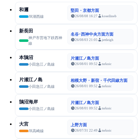
和邇
堅田・京都方面
26/08/08 16:27
koseilineb
JR湖西線
新長田
名谷･西神中央方面方面
神戸市営地下鉄西神
26/08/03 21:05
jettleigh
線
本鵠沼
片瀬江ノ島方面
26/08/01 09:52
tsrknic
小田急江ノ島線
片瀬江ノ島
相模大野・新宿・千代田線方面
26/08/01 09:52
tsrknic
小田急江ノ島線
鵠沼海岸
片瀬江ノ島方面
26/08/01 09:52
tsrknic
小田急江ノ島線
大宮
上野方面
26/07/31 22:49
tsrknic
JR高崎線