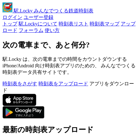
駅
.Locky
みんなでつくる鉄道時刻表
ログイン
ユーザー登録
トップ
駅.Lockyについて
時刻表リスト
時刻表マップ
アップ
ロード
フォーラム
使い方
次の電車まで、あと何分?
駅.Locky は、次の電車までの時間をカウントダウンする
iPhone/Android 向け時刻表アプリのための、 みんなでつくる
時刻表データ共有サイトです。
時刻表をさがす
時刻表をアップロード
アプリをダウンロー
ド
最新の時刻表アップロード