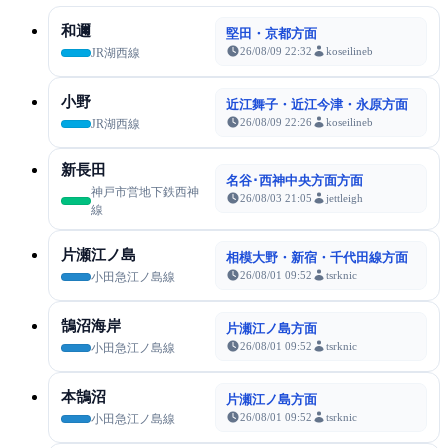
和邇
堅田・京都方面
26/08/09 22:32
koseilineb
JR湖西線
小野
近江舞子・近江今津・永原方面
26/08/09 22:26
koseilineb
JR湖西線
新長田
名谷･西神中央方面方面
神戸市営地下鉄西神
26/08/03 21:05
jettleigh
線
片瀬江ノ島
相模大野・新宿・千代田線方面
26/08/01 09:52
tsrknic
小田急江ノ島線
鵠沼海岸
片瀬江ノ島方面
26/08/01 09:52
tsrknic
小田急江ノ島線
本鵠沼
片瀬江ノ島方面
26/08/01 09:52
tsrknic
小田急江ノ島線