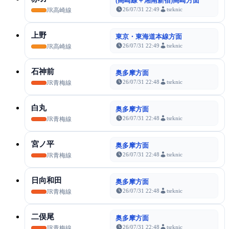
(高崎線＋湘南新宿)高崎方面
26/07/31 22:49
tsrknic
JR高崎線
上野
東京・東海道本線方面
26/07/31 22:49
tsrknic
JR高崎線
石神前
奥多摩方面
26/07/31 22:48
tsrknic
JR青梅線
白丸
奥多摩方面
26/07/31 22:48
tsrknic
JR青梅線
宮ノ平
奥多摩方面
26/07/31 22:48
tsrknic
JR青梅線
日向和田
奥多摩方面
26/07/31 22:48
tsrknic
JR青梅線
二俣尾
奥多摩方面
26/07/31 22:48
tsrknic
JR青梅線