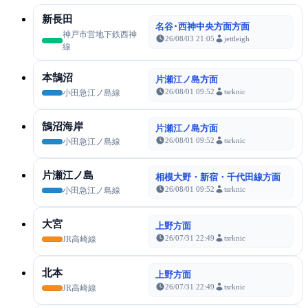
新長田
名谷･西神中央方面方面
神戸市営地下鉄西神
26/08/03 21:05
jettleigh
線
本鵠沼
片瀬江ノ島方面
26/08/01 09:52
tsrknic
小田急江ノ島線
鵠沼海岸
片瀬江ノ島方面
26/08/01 09:52
tsrknic
小田急江ノ島線
片瀬江ノ島
相模大野・新宿・千代田線方面
26/08/01 09:52
tsrknic
小田急江ノ島線
大宮
上野方面
26/07/31 22:49
tsrknic
JR高崎線
北本
上野方面
26/07/31 22:49
tsrknic
JR高崎線