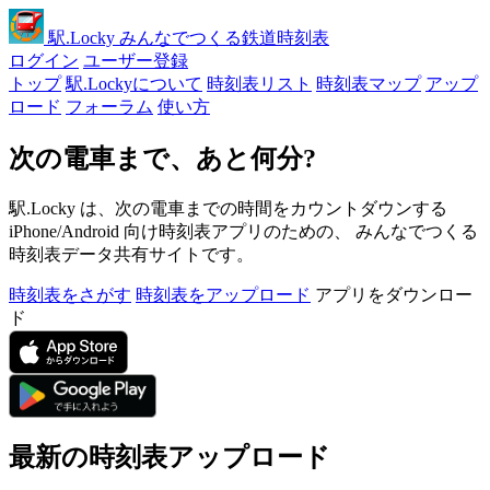
駅
.Locky
みんなでつくる鉄道時刻表
ログイン
ユーザー登録
トップ
駅.Lockyについて
時刻表リスト
時刻表マップ
アップ
ロード
フォーラム
使い方
次の電車まで、あと何分?
駅.Locky は、次の電車までの時間をカウントダウンする
iPhone/Android 向け時刻表アプリのための、 みんなでつくる
時刻表データ共有サイトです。
時刻表をさがす
時刻表をアップロード
アプリをダウンロー
ド
最新の時刻表アップロード