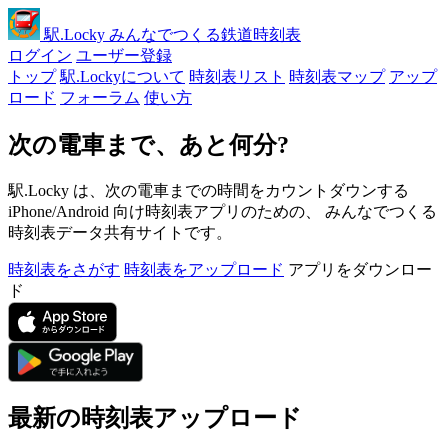
駅
.Locky
みんなでつくる鉄道時刻表
ログイン
ユーザー登録
トップ
駅.Lockyについて
時刻表リスト
時刻表マップ
アップ
ロード
フォーラム
使い方
次の電車まで、あと何分?
駅.Locky は、次の電車までの時間をカウントダウンする
iPhone/Android 向け時刻表アプリのための、 みんなでつくる
時刻表データ共有サイトです。
時刻表をさがす
時刻表をアップロード
アプリをダウンロー
ド
最新の時刻表アップロード