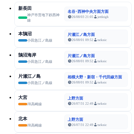
新長田
名谷･西神中央方面方面
神戸市営地下鉄西神
26/08/03 21:05
jettleigh
線
本鵠沼
片瀬江ノ島方面
26/08/01 09:52
tsrknic
小田急江ノ島線
鵠沼海岸
片瀬江ノ島方面
26/08/01 09:52
tsrknic
小田急江ノ島線
片瀬江ノ島
相模大野・新宿・千代田線方面
26/08/01 09:52
tsrknic
小田急江ノ島線
大宮
上野方面
26/07/31 22:49
tsrknic
JR高崎線
北本
上野方面
26/07/31 22:49
tsrknic
JR高崎線