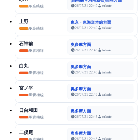
(高崎線＋湘南新宿)高崎方面
26/07/31 22:49
tsrknic
JR高崎線
上野
東京・東海道本線方面
26/07/31 22:49
tsrknic
JR高崎線
石神前
奥多摩方面
26/07/31 22:48
tsrknic
JR青梅線
白丸
奥多摩方面
26/07/31 22:48
tsrknic
JR青梅線
宮ノ平
奥多摩方面
26/07/31 22:48
tsrknic
JR青梅線
日向和田
奥多摩方面
26/07/31 22:48
tsrknic
JR青梅線
二俣尾
奥多摩方面
26/07/31 22:48
tsrknic
JR青梅線