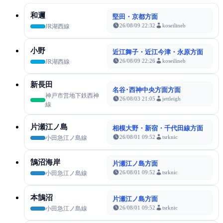
和邇
堅田・京都方面
26/08/09 22:32
koseilineb
JR湖西線
小野
近江舞子・近江今津・永原方面
26/08/09 22:26
koseilineb
JR湖西線
新長田
名谷･西神中央方面方面
神戸市営地下鉄西神
26/08/03 21:05
jettleigh
線
片瀬江ノ島
相模大野・新宿・千代田線方面
26/08/01 09:52
tsrknic
小田急江ノ島線
鵠沼海岸
片瀬江ノ島方面
26/08/01 09:52
tsrknic
小田急江ノ島線
本鵠沼
片瀬江ノ島方面
26/08/01 09:52
tsrknic
小田急江ノ島線