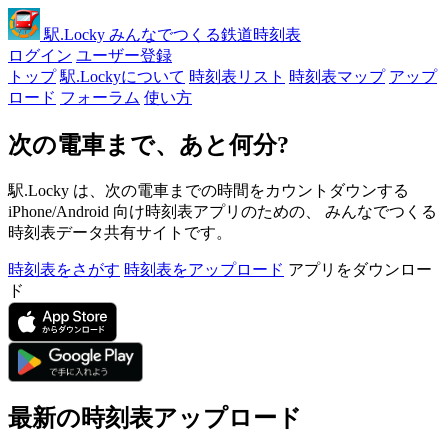
駅
.Locky
みんなでつくる鉄道時刻表
ログイン
ユーザー登録
トップ
駅.Lockyについて
時刻表リスト
時刻表マップ
アップ
ロード
フォーラム
使い方
次の電車まで、あと何分?
駅.Locky は、次の電車までの時間をカウントダウンする
iPhone/Android 向け時刻表アプリのための、 みんなでつくる
時刻表データ共有サイトです。
時刻表をさがす
時刻表をアップロード
アプリをダウンロー
ド
最新の時刻表アップロード