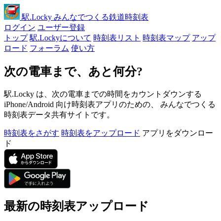
駅
.Locky
みんなでつくる鉄道時刻表
ログイン
ユーザー登録
トップ
駅.Lockyについて
時刻表リスト
時刻表マップ
アップ
ロード
フォーラム
使い方
次の電車まで、あと何分?
駅.Locky は、次の電車までの時間をカウントダウンする
iPhone/Android 向け時刻表アプリのための、 みんなでつくる
時刻表データ共有サイトです。
時刻表をさがす
時刻表をアップロード
アプリをダウンロー
ド
最新の時刻表アップロード