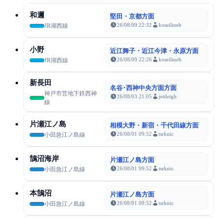
和邇
堅田・京都方面
26/08/09 22:32
koseilineb
JR湖西線
小野
近江舞子・近江今津・永原方面
26/08/09 22:26
koseilineb
JR湖西線
新長田
名谷･西神中央方面方面
神戸市営地下鉄西神
26/08/03 21:05
jettleigh
線
片瀬江ノ島
相模大野・新宿・千代田線方面
26/08/01 09:52
tsrknic
小田急江ノ島線
鵠沼海岸
片瀬江ノ島方面
26/08/01 09:52
tsrknic
小田急江ノ島線
本鵠沼
片瀬江ノ島方面
26/08/01 09:52
tsrknic
小田急江ノ島線