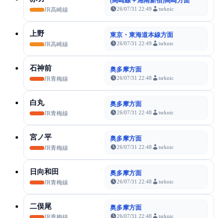
(高崎線＋湘南新宿)高崎方面
26/07/31 22:49
tsrknic
JR高崎線
上野
東京・東海道本線方面
26/07/31 22:49
tsrknic
JR高崎線
石神前
奥多摩方面
26/07/31 22:48
tsrknic
JR青梅線
白丸
奥多摩方面
26/07/31 22:48
tsrknic
JR青梅線
宮ノ平
奥多摩方面
26/07/31 22:48
tsrknic
JR青梅線
日向和田
奥多摩方面
26/07/31 22:48
tsrknic
JR青梅線
二俣尾
奥多摩方面
26/07/31 22:48
tsrknic
JR青梅線