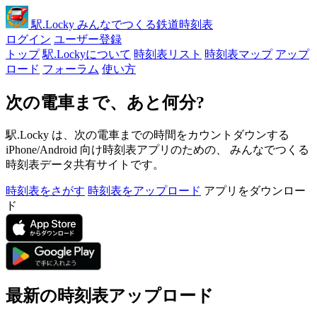
駅
.Locky
みんなでつくる鉄道時刻表
ログイン
ユーザー登録
トップ
駅.Lockyについて
時刻表リスト
時刻表マップ
アップ
ロード
フォーラム
使い方
次の電車まで、あと何分?
駅.Locky は、次の電車までの時間をカウントダウンする
iPhone/Android 向け時刻表アプリのための、 みんなでつくる
時刻表データ共有サイトです。
時刻表をさがす
時刻表をアップロード
アプリをダウンロー
ド
最新の時刻表アップロード