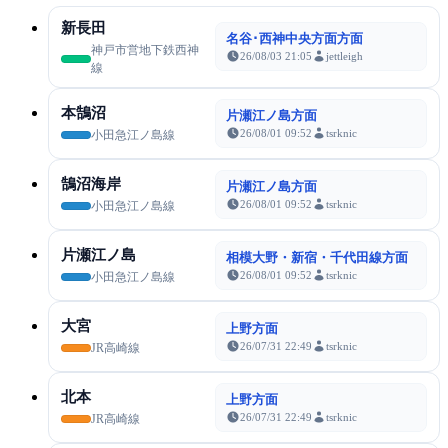
新長田
名谷･西神中央方面方面
神戸市営地下鉄西神
26/08/03 21:05
jettleigh
線
本鵠沼
片瀬江ノ島方面
26/08/01 09:52
tsrknic
小田急江ノ島線
鵠沼海岸
片瀬江ノ島方面
26/08/01 09:52
tsrknic
小田急江ノ島線
片瀬江ノ島
相模大野・新宿・千代田線方面
26/08/01 09:52
tsrknic
小田急江ノ島線
大宮
上野方面
26/07/31 22:49
tsrknic
JR高崎線
北本
上野方面
26/07/31 22:49
tsrknic
JR高崎線