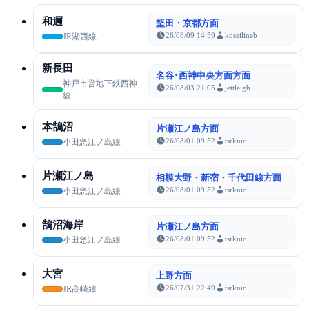
和邇
堅田・京都方面
26/08/09 14:59
koseilineb
JR湖西線
新長田
名谷･西神中央方面方面
神戸市営地下鉄西神
26/08/03 21:05
jettleigh
線
本鵠沼
片瀬江ノ島方面
26/08/01 09:52
tsrknic
小田急江ノ島線
片瀬江ノ島
相模大野・新宿・千代田線方面
26/08/01 09:52
tsrknic
小田急江ノ島線
鵠沼海岸
片瀬江ノ島方面
26/08/01 09:52
tsrknic
小田急江ノ島線
大宮
上野方面
26/07/31 22:49
tsrknic
JR高崎線