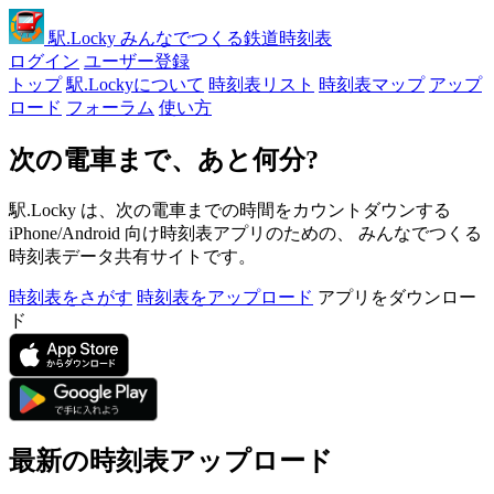
駅
.Locky
みんなでつくる鉄道時刻表
ログイン
ユーザー登録
トップ
駅.Lockyについて
時刻表リスト
時刻表マップ
アップ
ロード
フォーラム
使い方
次の電車まで、あと何分?
駅.Locky は、次の電車までの時間をカウントダウンする
iPhone/Android 向け時刻表アプリのための、 みんなでつくる
時刻表データ共有サイトです。
時刻表をさがす
時刻表をアップロード
アプリをダウンロー
ド
最新の時刻表アップロード