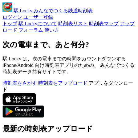
駅
.Locky
みんなでつくる鉄道時刻表
ログイン
ユーザー登録
トップ
駅.Lockyについて
時刻表リスト
時刻表マップ
アップ
ロード
フォーラム
使い方
次の電車まで、あと何分?
駅.Locky は、次の電車までの時間をカウントダウンする
iPhone/Android 向け時刻表アプリのための、 みんなでつくる
時刻表データ共有サイトです。
時刻表をさがす
時刻表をアップロード
アプリをダウンロー
ド
最新の時刻表アップロード