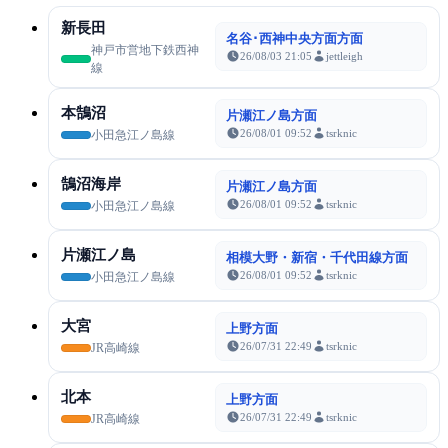
新長田
名谷･西神中央方面方面
神戸市営地下鉄西神
26/08/03 21:05
jettleigh
線
本鵠沼
片瀬江ノ島方面
26/08/01 09:52
tsrknic
小田急江ノ島線
鵠沼海岸
片瀬江ノ島方面
26/08/01 09:52
tsrknic
小田急江ノ島線
片瀬江ノ島
相模大野・新宿・千代田線方面
26/08/01 09:52
tsrknic
小田急江ノ島線
大宮
上野方面
26/07/31 22:49
tsrknic
JR高崎線
北本
上野方面
26/07/31 22:49
tsrknic
JR高崎線