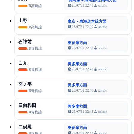
(高崎線＋湘南新宿)高崎方面
26/07/31 22:49
tsrknic
JR高崎線
上野
東京・東海道本線方面
26/07/31 22:49
tsrknic
JR高崎線
石神前
奥多摩方面
26/07/31 22:48
tsrknic
JR青梅線
白丸
奥多摩方面
26/07/31 22:48
tsrknic
JR青梅線
宮ノ平
奥多摩方面
26/07/31 22:48
tsrknic
JR青梅線
日向和田
奥多摩方面
26/07/31 22:48
tsrknic
JR青梅線
二俣尾
奥多摩方面
26/07/31 22:48
tsrknic
JR青梅線