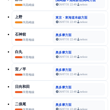
(高崎線＋湘南新宿)高崎方面
26/07/31 22:49
tsrknic
JR高崎線
上野
東京・東海道本線方面
26/07/31 22:49
tsrknic
JR高崎線
石神前
奥多摩方面
26/07/31 22:48
tsrknic
JR青梅線
白丸
奥多摩方面
26/07/31 22:48
tsrknic
JR青梅線
宮ノ平
奥多摩方面
26/07/31 22:48
tsrknic
JR青梅線
日向和田
奥多摩方面
26/07/31 22:48
tsrknic
JR青梅線
二俣尾
奥多摩方面
26/07/31 22:48
tsrknic
JR青梅線