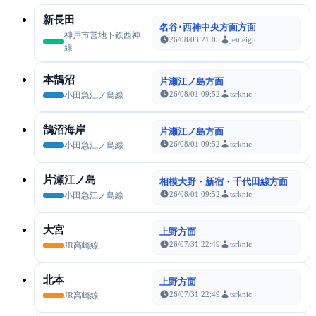
新長田
名谷･西神中央方面方面
神戸市営地下鉄西神
26/08/03 21:05
jettleigh
線
本鵠沼
片瀬江ノ島方面
26/08/01 09:52
tsrknic
小田急江ノ島線
鵠沼海岸
片瀬江ノ島方面
26/08/01 09:52
tsrknic
小田急江ノ島線
片瀬江ノ島
相模大野・新宿・千代田線方面
26/08/01 09:52
tsrknic
小田急江ノ島線
大宮
上野方面
26/07/31 22:49
tsrknic
JR高崎線
北本
上野方面
26/07/31 22:49
tsrknic
JR高崎線