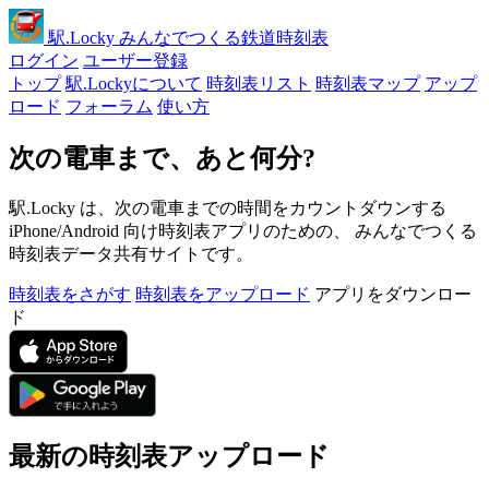
駅
.Locky
みんなでつくる鉄道時刻表
ログイン
ユーザー登録
トップ
駅.Lockyについて
時刻表リスト
時刻表マップ
アップ
ロード
フォーラム
使い方
次の電車まで、あと何分?
駅.Locky は、次の電車までの時間をカウントダウンする
iPhone/Android 向け時刻表アプリのための、 みんなでつくる
時刻表データ共有サイトです。
時刻表をさがす
時刻表をアップロード
アプリをダウンロー
ド
最新の時刻表アップロード