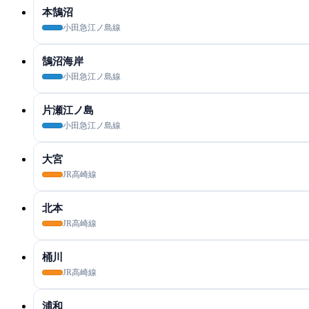
本鵠沼
小田急江ノ島線
鵠沼海岸
小田急江ノ島線
片瀬江ノ島
小田急江ノ島線
大宮
JR高崎線
北本
JR高崎線
桶川
JR高崎線
浦和