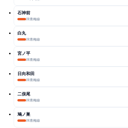
石神前
JR青梅線
白丸
JR青梅線
宮ノ平
JR青梅線
日向和田
JR青梅線
二俣尾
JR青梅線
鳩ノ巣
JR青梅線