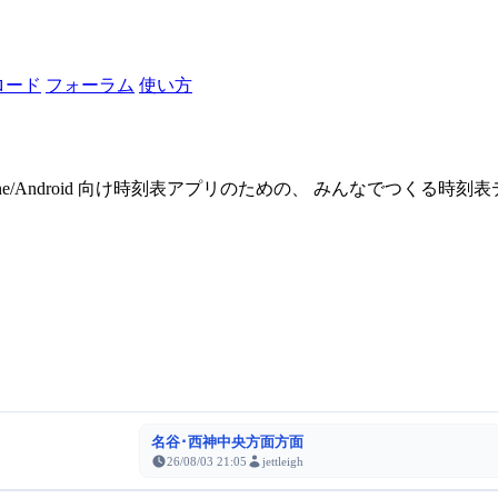
ロード
フォーラム
使い方
one/Android 向け時刻表アプリのための、 みんなでつくる時
名谷･西神中央方面方面
26/08/03 21:05
jettleigh