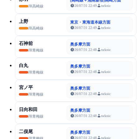
(高崎線＋湘南新宿)高崎方面
26/07/31 22:49
tsrknic
JR高崎線
上野
東京・東海道本線方面
26/07/31 22:49
tsrknic
JR高崎線
石神前
奥多摩方面
26/07/31 22:48
tsrknic
JR青梅線
白丸
奥多摩方面
26/07/31 22:48
tsrknic
JR青梅線
宮ノ平
奥多摩方面
26/07/31 22:48
tsrknic
JR青梅線
日向和田
奥多摩方面
26/07/31 22:48
tsrknic
JR青梅線
二俣尾
奥多摩方面
26/07/31 22:48
tsrknic
JR青梅線