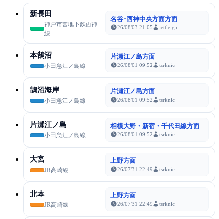
新長田
名谷･西神中央方面方面
神戸市営地下鉄西神
26/08/03 21:05
jettleigh
線
本鵠沼
片瀬江ノ島方面
26/08/01 09:52
tsrknic
小田急江ノ島線
鵠沼海岸
片瀬江ノ島方面
26/08/01 09:52
tsrknic
小田急江ノ島線
片瀬江ノ島
相模大野・新宿・千代田線方面
26/08/01 09:52
tsrknic
小田急江ノ島線
大宮
上野方面
26/07/31 22:49
tsrknic
JR高崎線
北本
上野方面
26/07/31 22:49
tsrknic
JR高崎線