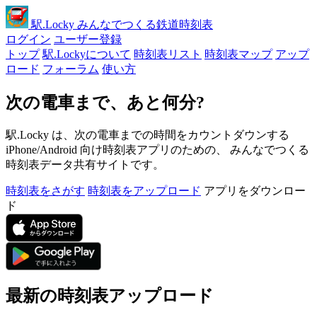
駅
.Locky
みんなでつくる鉄道時刻表
ログイン
ユーザー登録
トップ
駅.Lockyについて
時刻表リスト
時刻表マップ
アップ
ロード
フォーラム
使い方
次の電車まで、あと何分?
駅.Locky は、次の電車までの時間をカウントダウンする
iPhone/Android 向け時刻表アプリのための、 みんなでつくる
時刻表データ共有サイトです。
時刻表をさがす
時刻表をアップロード
アプリをダウンロー
ド
最新の時刻表アップロード