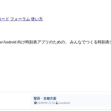
ロード
フォーラム
使い方
one/Android 向け時刻表アプリのための、 みんなでつくる時
堅田・京都方面
26/08/09 22:32
koseilineb