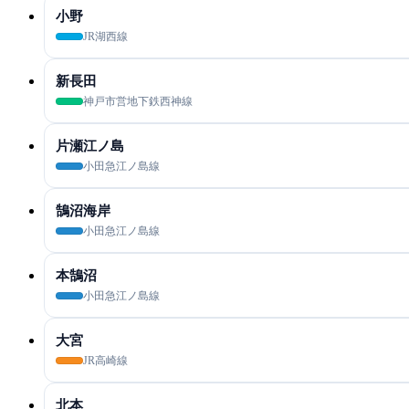
小野
JR湖西線
新長田
神戸市営地下鉄西神線
片瀬江ノ島
小田急江ノ島線
鵠沼海岸
小田急江ノ島線
本鵠沼
小田急江ノ島線
大宮
JR高崎線
北本