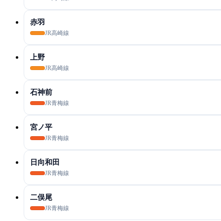
赤羽
JR高崎線
上野
JR高崎線
石神前
JR青梅線
宮ノ平
JR青梅線
日向和田
JR青梅線
二俣尾
JR青梅線