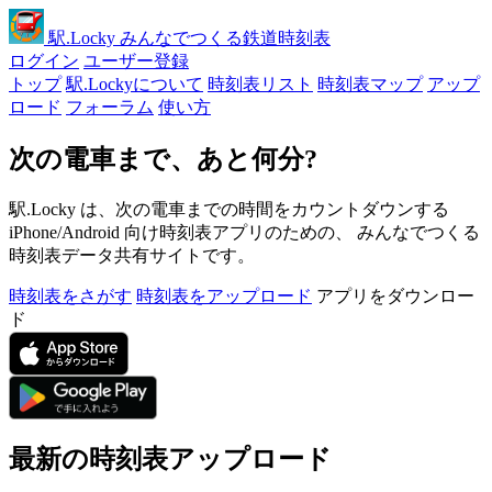
駅
.Locky
みんなでつくる鉄道時刻表
ログイン
ユーザー登録
トップ
駅.Lockyについて
時刻表リスト
時刻表マップ
アップ
ロード
フォーラム
使い方
次の電車まで、あと何分?
駅.Locky は、次の電車までの時間をカウントダウンする
iPhone/Android 向け時刻表アプリのための、 みんなでつくる
時刻表データ共有サイトです。
時刻表をさがす
時刻表をアップロード
アプリをダウンロー
ド
最新の時刻表アップロード