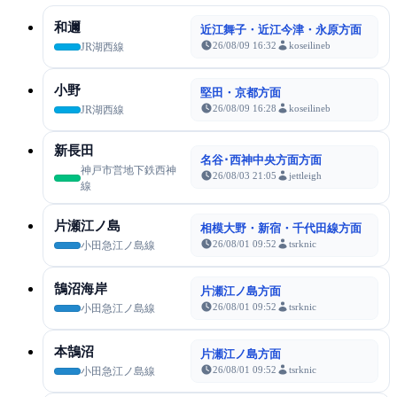
和邇
近江舞子・近江今津・永原方面
26/08/09 16:32
koseilineb
JR湖西線
小野
堅田・京都方面
26/08/09 16:28
koseilineb
JR湖西線
新長田
名谷･西神中央方面方面
神戸市営地下鉄西神
26/08/03 21:05
jettleigh
線
片瀬江ノ島
相模大野・新宿・千代田線方面
26/08/01 09:52
tsrknic
小田急江ノ島線
鵠沼海岸
片瀬江ノ島方面
26/08/01 09:52
tsrknic
小田急江ノ島線
本鵠沼
片瀬江ノ島方面
26/08/01 09:52
tsrknic
小田急江ノ島線