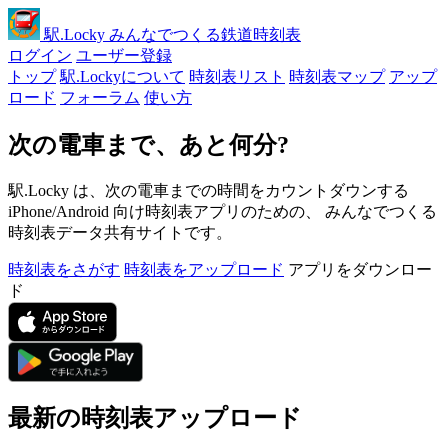
駅
.Locky
みんなでつくる鉄道時刻表
ログイン
ユーザー登録
トップ
駅.Lockyについて
時刻表リスト
時刻表マップ
アップ
ロード
フォーラム
使い方
次の電車まで、あと何分?
駅.Locky は、次の電車までの時間をカウントダウンする
iPhone/Android 向け時刻表アプリのための、 みんなでつくる
時刻表データ共有サイトです。
時刻表をさがす
時刻表をアップロード
アプリをダウンロー
ド
最新の時刻表アップロード