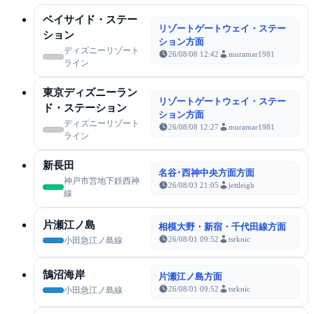
ベイサイド・ステー
リゾートゲートウェイ・ステー
ション
ション方面
ディズニーリゾート
26/08/08 12:42
muramar1981
ライン
東京ディズニーラン
リゾートゲートウェイ・ステー
ド・ステーション
ション方面
ディズニーリゾート
26/08/08 12:27
muramar1981
ライン
新長田
名谷･西神中央方面方面
神戸市営地下鉄西神
26/08/03 21:05
jettleigh
線
片瀬江ノ島
相模大野・新宿・千代田線方面
26/08/01 09:52
tsrknic
小田急江ノ島線
鵠沼海岸
片瀬江ノ島方面
26/08/01 09:52
tsrknic
小田急江ノ島線