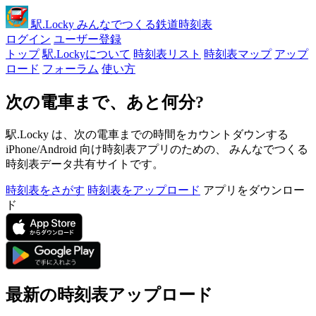
駅
.Locky
みんなでつくる鉄道時刻表
ログイン
ユーザー登録
トップ
駅.Lockyについて
時刻表リスト
時刻表マップ
アップ
ロード
フォーラム
使い方
次の電車まで、あと何分?
駅.Locky は、次の電車までの時間をカウントダウンする
iPhone/Android 向け時刻表アプリのための、 みんなでつくる
時刻表データ共有サイトです。
時刻表をさがす
時刻表をアップロード
アプリをダウンロー
ド
最新の時刻表アップロード