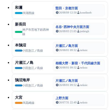
和邇
堅田・京都方面
26/08/09 12:50
koseilineb
JR湖西線
新長田
名谷･西神中央方面方面
神戸市営地下鉄西神
26/08/03 21:05
jettleigh
線
本鵠沼
片瀬江ノ島方面
26/08/01 09:52
tsrknic
小田急江ノ島線
片瀬江ノ島
相模大野・新宿・千代田線方面
26/08/01 09:52
tsrknic
小田急江ノ島線
鵠沼海岸
片瀬江ノ島方面
26/08/01 09:52
tsrknic
小田急江ノ島線
大宮
上野方面
26/07/31 22:49
tsrknic
JR高崎線