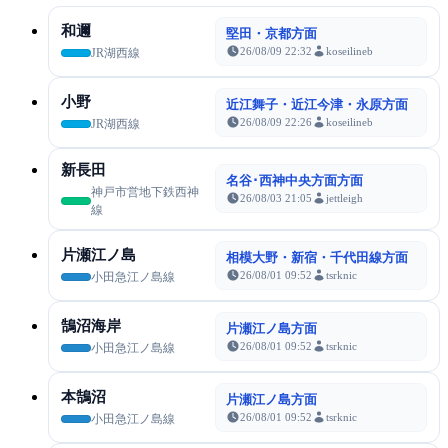
和邇
堅田・京都方面
26/08/09 22:32
koseilineb
JR湖西線
小野
近江舞子・近江今津・永原方面
26/08/09 22:26
koseilineb
JR湖西線
新長田
名谷･西神中央方面方面
神戸市営地下鉄西神
26/08/03 21:05
jettleigh
線
片瀬江ノ島
相模大野・新宿・千代田線方面
26/08/01 09:52
tsrknic
小田急江ノ島線
鵠沼海岸
片瀬江ノ島方面
26/08/01 09:52
tsrknic
小田急江ノ島線
本鵠沼
片瀬江ノ島方面
26/08/01 09:52
tsrknic
小田急江ノ島線