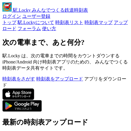
駅
.Locky
みんなでつくる鉄道時刻表
ログイン
ユーザー登録
トップ
駅.Lockyについて
時刻表リスト
時刻表マップ
アップ
ロード
フォーラム
使い方
次の電車まで、あと何分?
駅.Locky は、次の電車までの時間をカウントダウンする
iPhone/Android 向け時刻表アプリのための、 みんなでつくる
時刻表データ共有サイトです。
時刻表をさがす
時刻表をアップロード
アプリをダウンロー
ド
最新の時刻表アップロード