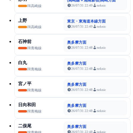
(高崎線＋湘南新宿)高崎方面
26/07/31 22:49
tsrknic
JR高崎線
上野
東京・東海道本線方面
26/07/31 22:49
tsrknic
JR高崎線
石神前
奥多摩方面
26/07/31 22:48
tsrknic
JR青梅線
白丸
奥多摩方面
26/07/31 22:48
tsrknic
JR青梅線
宮ノ平
奥多摩方面
26/07/31 22:48
tsrknic
JR青梅線
日向和田
奥多摩方面
26/07/31 22:48
tsrknic
JR青梅線
二俣尾
奥多摩方面
26/07/31 22:48
tsrknic
JR青梅線