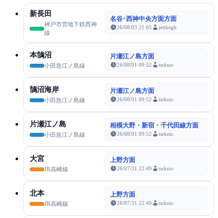
新長田
名谷･西神中央方面方面
神戸市営地下鉄西神
26/08/03 21:05
jettleigh
線
本鵠沼
片瀬江ノ島方面
26/08/01 09:52
tsrknic
小田急江ノ島線
鵠沼海岸
片瀬江ノ島方面
26/08/01 09:52
tsrknic
小田急江ノ島線
片瀬江ノ島
相模大野・新宿・千代田線方面
26/08/01 09:52
tsrknic
小田急江ノ島線
大宮
上野方面
26/07/31 22:49
tsrknic
JR高崎線
北本
上野方面
26/07/31 22:49
tsrknic
JR高崎線