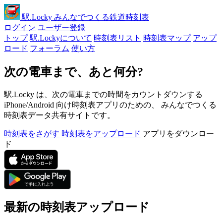
駅
.Locky
みんなでつくる鉄道時刻表
ログイン
ユーザー登録
トップ
駅.Lockyについて
時刻表リスト
時刻表マップ
アップ
ロード
フォーラム
使い方
次の電車まで、あと何分?
駅.Locky は、次の電車までの時間をカウントダウンする
iPhone/Android 向け時刻表アプリのための、 みんなでつくる
時刻表データ共有サイトです。
時刻表をさがす
時刻表をアップロード
アプリをダウンロー
ド
最新の時刻表アップロード