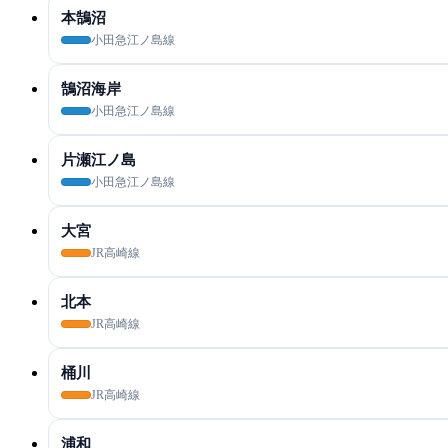
本鵠沼
小田急江ノ島線
鵠沼海岸
小田急江ノ島線
片瀬江ノ島
小田急江ノ島線
大宮
JR高崎線
北本
JR高崎線
桶川
JR高崎線
浦和