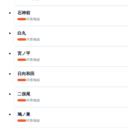
石神前
JR青梅線
白丸
JR青梅線
宮ノ平
JR青梅線
日向和田
JR青梅線
二俣尾
JR青梅線
鳩ノ巣
JR青梅線