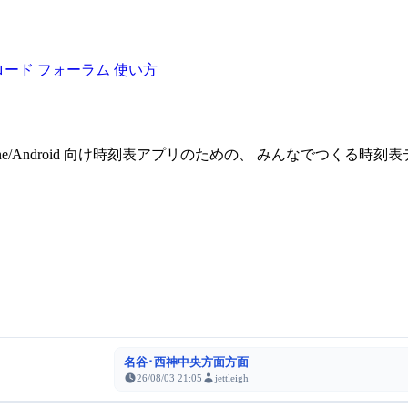
ロード
フォーラム
使い方
one/Android 向け時刻表アプリのための、 みんなでつくる時
名谷･西神中央方面方面
26/08/03 21:05
jettleigh