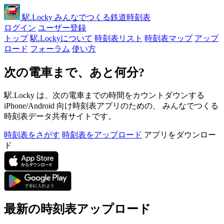
駅
.Locky
みんなでつくる鉄道時刻表
ログイン
ユーザー登録
トップ
駅.Lockyについて
時刻表リスト
時刻表マップ
アップ
ロード
フォーラム
使い方
次の電車まで、あと何分?
駅.Locky は、次の電車までの時間をカウントダウンする
iPhone/Android 向け時刻表アプリのための、 みんなでつくる
時刻表データ共有サイトです。
時刻表をさがす
時刻表をアップロード
アプリをダウンロー
ド
最新の時刻表アップロード