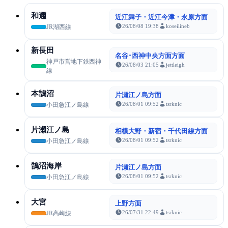
和邇
近江舞子・近江今津・永原方面
26/08/08 19:38
koseilineb
JR湖西線
新長田
名谷･西神中央方面方面
神戸市営地下鉄西神
26/08/03 21:05
jettleigh
線
本鵠沼
片瀬江ノ島方面
26/08/01 09:52
tsrknic
小田急江ノ島線
片瀬江ノ島
相模大野・新宿・千代田線方面
26/08/01 09:52
tsrknic
小田急江ノ島線
鵠沼海岸
片瀬江ノ島方面
26/08/01 09:52
tsrknic
小田急江ノ島線
大宮
上野方面
26/07/31 22:49
tsrknic
JR高崎線