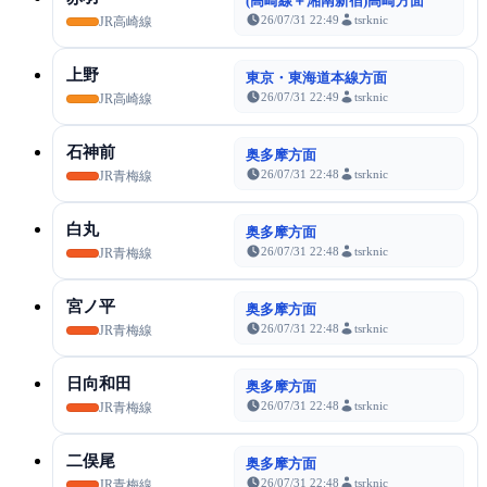
(高崎線＋湘南新宿)高崎方面
26/07/31 22:49
tsrknic
JR高崎線
上野
東京・東海道本線方面
26/07/31 22:49
tsrknic
JR高崎線
石神前
奥多摩方面
26/07/31 22:48
tsrknic
JR青梅線
白丸
奥多摩方面
26/07/31 22:48
tsrknic
JR青梅線
宮ノ平
奥多摩方面
26/07/31 22:48
tsrknic
JR青梅線
日向和田
奥多摩方面
26/07/31 22:48
tsrknic
JR青梅線
二俣尾
奥多摩方面
26/07/31 22:48
tsrknic
JR青梅線