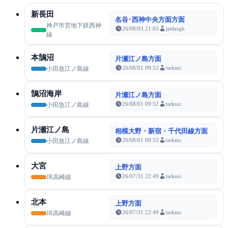
新長田
名谷･西神中央方面方面
神戸市営地下鉄西神
26/08/03 21:05
jettleigh
線
本鵠沼
片瀬江ノ島方面
26/08/01 09:52
tsrknic
小田急江ノ島線
鵠沼海岸
片瀬江ノ島方面
26/08/01 09:52
tsrknic
小田急江ノ島線
片瀬江ノ島
相模大野・新宿・千代田線方面
26/08/01 09:52
tsrknic
小田急江ノ島線
大宮
上野方面
26/07/31 22:49
tsrknic
JR高崎線
北本
上野方面
26/07/31 22:49
tsrknic
JR高崎線