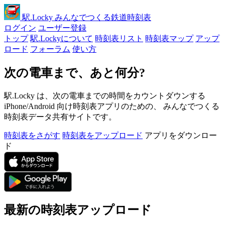
駅
.Locky
みんなでつくる鉄道時刻表
ログイン
ユーザー登録
トップ
駅.Lockyについて
時刻表リスト
時刻表マップ
アップ
ロード
フォーラム
使い方
次の電車まで、あと何分?
駅.Locky は、次の電車までの時間をカウントダウンする
iPhone/Android 向け時刻表アプリのための、 みんなでつくる
時刻表データ共有サイトです。
時刻表をさがす
時刻表をアップロード
アプリをダウンロー
ド
最新の時刻表アップロード