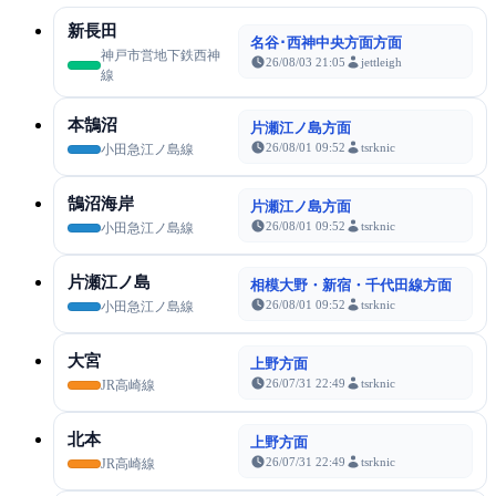
新長田
名谷･西神中央方面方面
神戸市営地下鉄西神
26/08/03 21:05
jettleigh
線
本鵠沼
片瀬江ノ島方面
26/08/01 09:52
tsrknic
小田急江ノ島線
鵠沼海岸
片瀬江ノ島方面
26/08/01 09:52
tsrknic
小田急江ノ島線
片瀬江ノ島
相模大野・新宿・千代田線方面
26/08/01 09:52
tsrknic
小田急江ノ島線
大宮
上野方面
26/07/31 22:49
tsrknic
JR高崎線
北本
上野方面
26/07/31 22:49
tsrknic
JR高崎線