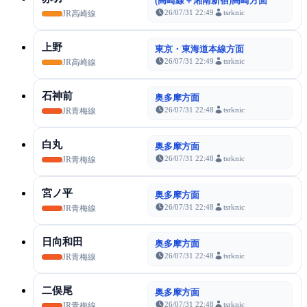
(高崎線＋湘南新宿)高崎方面
26/07/31 22:49
tsrknic
JR高崎線
上野
東京・東海道本線方面
26/07/31 22:49
tsrknic
JR高崎線
石神前
奥多摩方面
26/07/31 22:48
tsrknic
JR青梅線
白丸
奥多摩方面
26/07/31 22:48
tsrknic
JR青梅線
宮ノ平
奥多摩方面
26/07/31 22:48
tsrknic
JR青梅線
日向和田
奥多摩方面
26/07/31 22:48
tsrknic
JR青梅線
二俣尾
奥多摩方面
26/07/31 22:48
tsrknic
JR青梅線