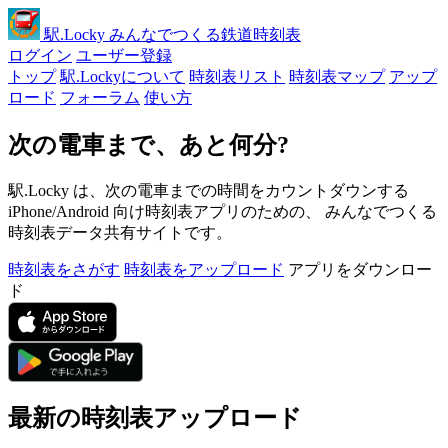
駅
.Locky
みんなでつくる鉄道時刻表
ログイン
ユーザー登録
トップ
駅.Lockyについて
時刻表リスト
時刻表マップ
アップ
ロード
フォーラム
使い方
次の電車まで、あと何分?
駅.Locky は、次の電車までの時間をカウントダウンする
iPhone/Android 向け時刻表アプリのための、 みんなでつくる
時刻表データ共有サイトです。
時刻表をさがす
時刻表をアップロード
アプリをダウンロー
ド
最新の時刻表アップロード