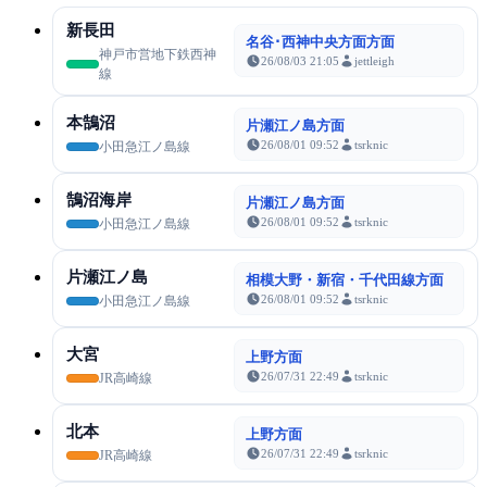
新長田
名谷･西神中央方面方面
神戸市営地下鉄西神
26/08/03 21:05
jettleigh
線
本鵠沼
片瀬江ノ島方面
26/08/01 09:52
tsrknic
小田急江ノ島線
鵠沼海岸
片瀬江ノ島方面
26/08/01 09:52
tsrknic
小田急江ノ島線
片瀬江ノ島
相模大野・新宿・千代田線方面
26/08/01 09:52
tsrknic
小田急江ノ島線
大宮
上野方面
26/07/31 22:49
tsrknic
JR高崎線
北本
上野方面
26/07/31 22:49
tsrknic
JR高崎線