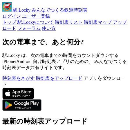
駅
.Locky
みんなでつくる鉄道時刻表
ログイン
ユーザー登録
トップ
駅.Lockyについて
時刻表リスト
時刻表マップ
アップ
ロード
フォーラム
使い方
次の電車まで、あと何分?
駅.Locky は、次の電車までの時間をカウントダウンする
iPhone/Android 向け時刻表アプリのための、 みんなでつくる
時刻表データ共有サイトです。
時刻表をさがす
時刻表をアップロード
アプリをダウンロー
ド
最新の時刻表アップロード