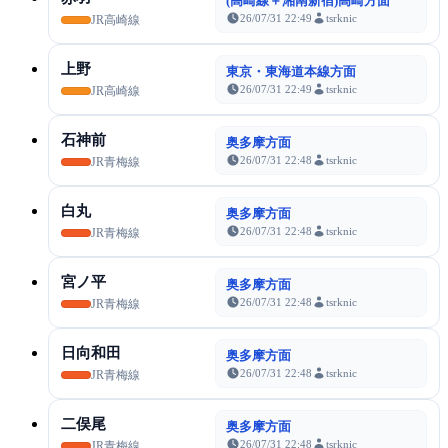
(高崎線＋湘南新宿)高崎方面
26/07/31 22:49
tsrknic
JR高崎線
上野
東京・東海道本線方面
26/07/31 22:49
tsrknic
JR高崎線
石神前
奥多摩方面
26/07/31 22:48
tsrknic
JR青梅線
白丸
奥多摩方面
26/07/31 22:48
tsrknic
JR青梅線
宮ノ平
奥多摩方面
26/07/31 22:48
tsrknic
JR青梅線
日向和田
奥多摩方面
26/07/31 22:48
tsrknic
JR青梅線
二俣尾
奥多摩方面
26/07/31 22:48
tsrknic
JR青梅線